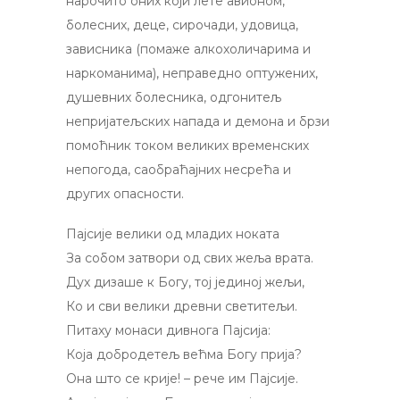
нарочито оних који лете авионом,
болесних, деце, сирочади, удовица,
зависника (помаже алкохоличарима и
наркоманима), неправедно оптужених,
душевних болесника, одгонитељ
непријатељских напада и демона и брзи
помоћник током великих временских
непогода, саобраћајних несрећа и
других опасности.
Пајсије велики од младих ноката
За собом затвори од свих жеља врата.
Дух дизаше к Богу, тој јединој жељи,
Ко и сви велики древни светитељи.
Питаху монаси дивнога Пајсија:
Кoja добродетељ већма Богу прија?
Она што се крије! – рече им Пајсије.