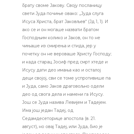
брату своме Јакову. Своју посланицу
свети Јуда почиње овако: „Јуда слуга
Исуса Христа, брат Јаковљев“ (Јд 1, 1). И
ако се и он могаше назвати братом
Господњим колико и Јаков, он то не
чињаше из смирења и стида, јер у
почетку он не вероваше Христу Господу;
и када старац Јосиф пред смрт хтеде и
Исусу дати део имања као и осталој
деци својој, сви се томе успротивише па
и Јуда, само Јаков драговољно одели
део од свога дела и намени га Исусу.
Још се Јуда назива Левијем и Тадејем.
Има још један Тадеј, од
Седамдесеторице апостола (в. 21.
август), но овај Тадеј, или Јуда, био је