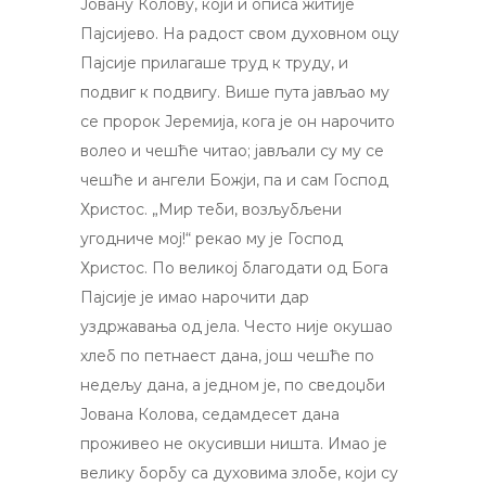
Јовану Колову, који и описа житије
Пајсијево. На радост свом духовном оцу
Пајсије прилагаше труд к труду, и
подвиг к подвигу. Више пута јављао му
се пророк Јеремија, кога је он нарочито
волео и чешће читао; јављали су му се
чешће и ангели Божји, па и сам Господ
Христос. „Мир теби, возљубљени
угодниче мој!“ рекао му је Господ
Христос. По великој благодати од Бога
Пајсије је имао нарочити дар
уздржавања од јела. Често није окушао
хлеб по петнаест дана, још чешће по
недељу дана, а једном је, по сведоџби
Јована Колова, седамдесет дана
проживео не окусивши ништа. Имао је
велику борбу са духовима злобе, који су