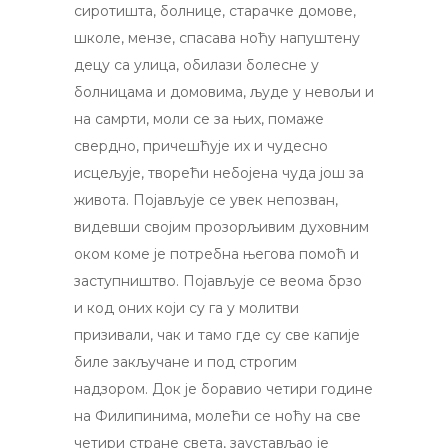
сиротишта, болнице, старачке домове,
школе, мензе, спасава ноћу напуштену
децу са улица, обилази болесне у
болницама и домовима, људе у невољи и
на самрти, моли се за њих, помаже
свердно, причешћује их и чудесно
исцељује, творећи небојена чуда још за
живота. Појављује се увек непозван,
видевши својим прозорљивим духовним
оком коме је потребна његова помоћ и
заступништво. Појављује се веома брзо
и код оних који су га у молитви
призивали, чак и тамо где су све капије
биле закључане и под строгим
надзором. Док је боравио четири године
на Филипинима, молећи се ноћу на све
четири стране света, заустављао је