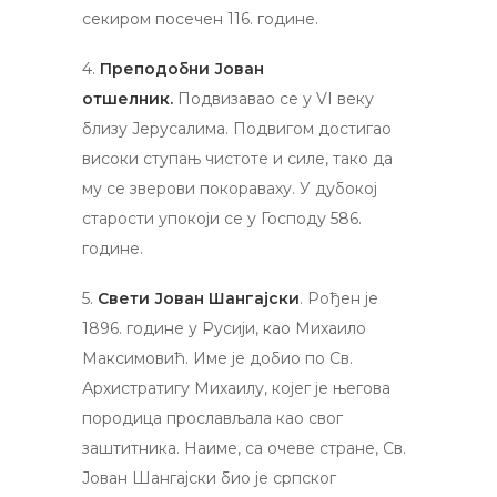
секиром посечен 116. године.
4.
Преподобни Јован
отшелник.
Подвизавао се у VI веку
близу Јерусалима. Подвигом достигао
високи ступањ чистоте и силе, тако да
му се зверови покораваху. У дубокој
старости упокоји се у Господу 586.
године.
5.
Свети Јован Шангајски
. Рођен је
1896. године у Русији, као Михаило
Максимовић. Име је добио по Св.
Архистратигу Михаилу, којег је његова
породица прослављала као свог
заштитника. Наиме, са очеве стране, Св.
Јован Шангајски био је српског