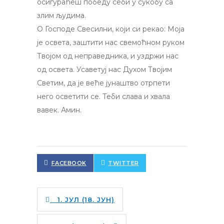
осигураћеш победу себи у сукобу са
злим људима.
О Господе Свесилни, који си рекао: Моја
је освета, заштити нас свемоћном руком
Твојом од неправедника, и уздржи нас
од освета. Усаветуј нас Духом Твојим
Светим, да је веће јунаштво отрпети
него осветити се. Теби слава и хвала
вавек. Амин.
FACEBOOK
TWITTER
1. ЈУЛ (18. ЈУН)