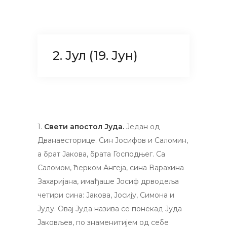
2. Јул (19. Јун)
1.
Свети апостол Јуда.
Један од
Дванаесторице. Син Јосифов и Саломин,
а брат Јакова, брата Господњег. Са
Саломом, ћерком Ангеја, сина Варахина
Захаријана, имађаше Јосиф дрводеља
четири сина: Јакова, Јосију, Симона и
Јуду. Овај Јуда назива се понекад Јуда
Јаковљев, по знаменитијем од себе