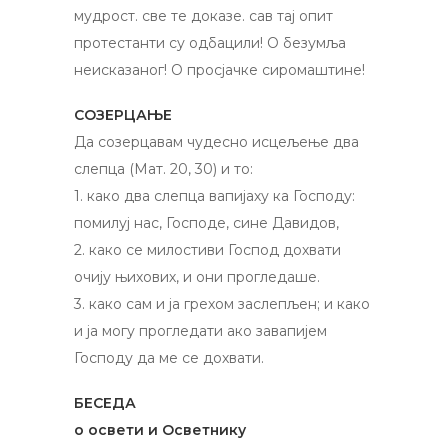
мудрост. све те доказе. сав тај опит
протестанти су одбацили! O безумља
неисказаног! O просјачке сиромаштине!
СОЗЕРЦАЊЕ
Да созерцавам чудесно исцељење два
слепца (Мат. 20, 30) и то:
1. како два слепца вапијаху ка Господу:
помилуј нас, Господе, сине Давидов,
2. како се милостиви Господ дохвати
очију њихових, и они прогледаше.
3. како сам и ја грехом заслепљен; и како
и ја могу прогледати ако завапијем
Господу да ме се дохвати.
БЕСЕДА
о освети и Осветнику