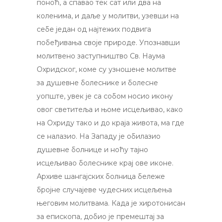
поноћ, а спавао тек сат или два на
коленима, и даље у молитви, узевши на
себе један од најтежих подвига
побеђивања своје природе. Упознавши
молитвено заступништво Св. Наума
Охридског, коме су узношене молитве
за душевне болеснике и болесне
уопште, увек је са собом носио икону
овог светитеља и њоме исцељивао, како
на Охриду тако и до краја живота, ма где
се налазио. На Западу је обилазио
душевне болнице и ноћу тајно
исцељивао болеснике крај ове иконе.
Архиве шангајских болница бележе
бројне случајеве чудесних исцељења
његовим молитвама. Када је хиротонисан
за епископа, добио је премештај за