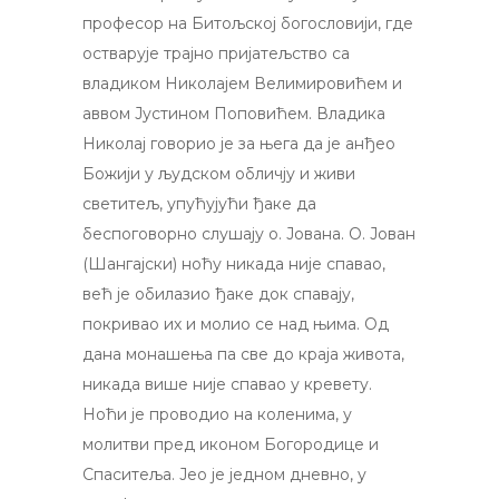
професор на Битољској богословији, где
остварује трајно пријатељство са
владиком Николајем Велимировићем и
аввом Јустином Поповићем. Владика
Николај говорио је за њега да је анђео
Божији у људском обличју и живи
светитељ, упућујући ђаке да
беспоговорно слушају о. Јована. О. Јован
(Шангајски) ноћу никада није спавао,
већ је обилазио ђаке док спавају,
покривао их и молио се над њима. Од
дана монашења па све до краја живота,
никада више није спавао у кревету.
Ноћи је проводио на коленима, у
молитви пред иконом Богородице и
Спаситеља. Јео је једном дневно, у