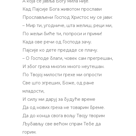
A која се јавља Богу мила није.
Кад Пајсије Бога животом прослави
Прослављени Господ Христос му се јави:
– Мир ти, угодниче, шта желиш, реци ми,
По жељи биће ти, попроси и прими!
Када ове речи од Господа зачу.
Пајсије ко дете предаде се плачу.
– O Господе благи, човек сам прегрешан,
И због греха многих много неутешан.
По Твојој милости грехе ми опрости
Све што згреших, Боже, од ране
младости,
И силу ми даруј за будуће време
Да од нових греха не товарим бреме.
Да до конца свога вољу Твоју творим
Љубављу све већом спрам Тебе да
горим.