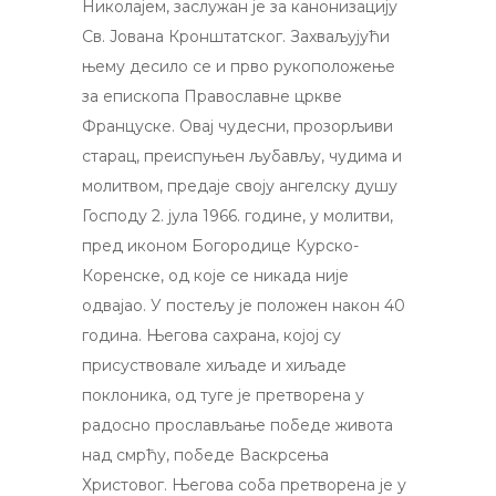
Николајем, заслужан је за канонизацију
Св. Јована Кронштатског. Захваљујући
њему десило се и прво рукоположење
за епископа Православне цркве
Француске. Овај чудесни, прозорљиви
старац, преиспуњен љубављу, чудима и
молитвом, предаје своју ангелску душу
Господу 2. јула 1966. године, у молитви,
пред иконом Богородице Курско-
Коренске, од које се никада није
одвајао. У постељу је положен након 40
година. Његова сахрана, којој су
присуствовале хиљаде и хиљаде
поклоника, од туге је претворена у
радосно прослављање победе живота
над смрћу, победе Васкрсења
Христовог. Његова соба претворена је у