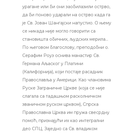
урагане или би они заобилазили острво,
да би поново ударали на острво када га
је Св. Јован Шангајски напустио. О њему
се никада није могло говорити са
становишта обичних, људских мерила…
По његовом благослову, преподобни о.
Серафим Роуз оснива манастир Св.
Германа Аљаског у Платини
(Калифорнија), који постаје расадник
Православља у Америци. Као члановима
Руске Заграничне Цркве (која се није
слагала са тадашњом расколничком
званичном руском црквом), Спрска
Православна Црква им пружа свесрдну
помоћ, признајући их као интегрални
део СПЦ. Заједно са Св. владиком