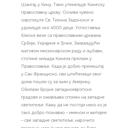
Шангај, у Кину. Тамо утемељује Кинеску
православну цркву. Оснива чувено
сиротиште Св. Тихона Задонског и
удомљује око 4000 деце. Успоставља
блиске везе са православним црквама
Србије, Украјине и Грчке. Захваљујући
његовом мисионарском раду и љубави,
стотине хиљада Кинеза прелази у
Православље. Када је добио премештај
у Сан Франциско, сви штићеници овог
дома пошли су за њим у Америку.
Обилази бројне западноевропске
градове и оживљава спомен на западне
светитеље. Кажу да не постоји неко ко је
тако добро познавао – именом и житијем
– све западне светитеље, нарочито