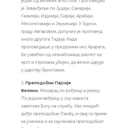
један од великих апостола. Проповедао
је Јеванђеље по Јудеји, Самарији,
Галилеји, Идумеји, Сирији, Арабији,
Месопотамији и Јерменији. У Едеси,
граду Авгаровом, допунио је проповед
онога другога Тадеја. Када
проповедаше у пределима око Арарата,
би ухваћен од незнабожаца, распет на
крст и стрелама убијен, да вечно царује
у царству Христовом.
2.
Преподобни Пајсије
Велики.
Мисирац по рођењу и језику.
По једном виђењу у сну мајка га
заветова Богу на службу. Као младић
дође преподобни Памбу, и овај га прими
за ученика и за саученика преподобног