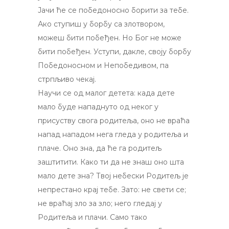
Јачи ће се победоносно борити за тебе.
Ако ступиш у борбу са злотвором,
можеш бити побеђен. Но Бог не може
бити побеђен. Уступи, дакле, своју борбу
Победоносном и Непобедивом, па
стрпљиво чекај.
Научи се од малог детета: када дете
мало буде нападнуто од неког у
присуству свога родитеља, оно не враћа
напад нападом нега гледа у родитеља и
плаче. Оно зна, да ће га родитељ
заштитити. Како ти да не знаш оно шта
мало дете зна? Твој небески Родитељ је
непрестано крај тебе. Зато: не свети се;
не враћај зло за зло; него гледај у
Родитеља и плачи. Само тако