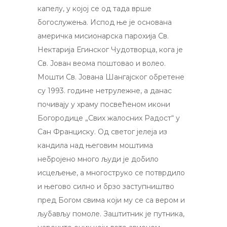
капелу, у којој се од тада врше
богослужења. Испод ње је основана
америчка мисионарска парохија Св.
Нектарија Егинског Чудотворца, кога је
Св. Јован веома поштовао и волео.
Мошти Св. Јована Шангајског обретене
су 1993. године нетрулежне, а данас
почивају у храму посвећеном икони
Богородице „Свих жалосних Радост“ у
Сан Франциску. Од светог јелеја из
кандила над његовим моштима
небројено много људи је добило
исцељење, а многоструко се потврдило
и његово силно и брзо заступништво
пред Богом свима који му се са вером и
љубављу помоле. Заштитник је путника,