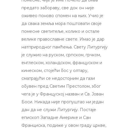
помесне, чије је име почело да бива
предато забораву, све док он није
оживео поново спомен на њих. Учио је
да свака земља мора поштовати своје
помесне светитеље, колико и остале
велике православне свете. Имао је дар
натприродног памћења. Свету Литургију
је служио на руском, српском, грчком,
енглеском, холандском, француском и
кинеском, стојећи бос у олтару,
сматрајући се недостојним да гази
обувен пред Светим Престолом, због
чега је у Француској назван и Св. Јован
Боси. Никада није пропуштао ни један
дан да не служи Литургију. Постаје
епископ Западне Америке и Сан
Франциска, подиже у овом граду цркве,