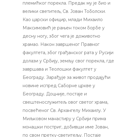
племићког порекла. Предак му је био и
велики светитељ, Св. Јован Тоболски.
Као царски официр, млади Михаило
Максимовић је рањен током борбе у
десну ногу, због чега је доживотно
храмао. Након завршеног Правног
факултета, због грађанског рата у Русији
долази у Србију, земљу свог порекла, где
завршава и Теолошки факултет у
Београду. Зарађује за живот продајући
новине испред Саборне цркве у
Београду. Доцније, постаје и
свештенослужитељ овог светог храма,
посвећеног Св. Архангелу Михаилу. У
Миљковом манастиру у Србији прима
монашки постриг, добивши име Јован,
по свом претку-светитељу. Постаје