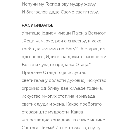
Испуни му Господ ову мудру жељу
И благослов даде Своме светитељу.
РАСУЂИВАЊЕ
Упиташе једном иноци Пајсија Великог
„Реци нам, оче, реч o спасењу, и како
треба да живимо по Богу?“ A старац им
одговори: „Идите, па држите заповести
Божје и чувајте предања Отаца.“
Предање Отаца то је искуство
светитеља у области духовној, искуство
огромно од близу две хиљаде година,
искуство многих стотина и хиљада
светих људи и жена. Какво пребогато
стовариште мудрости! Каква
непрегледна хрпа доказа сваке истине
Светога Писма! И све то благо, сву ту