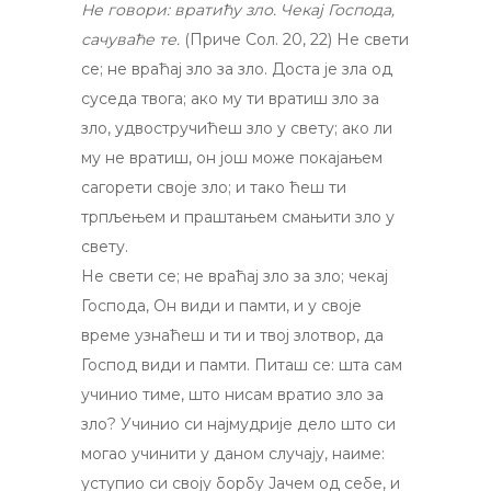
Не говори: вратићу зло. Чекај Господа,
сачуваће те.
(Приче Сол. 20, 22) Не свети
се; не враћај зло за зло. Доста је зла од
суседа твога; ако му ти вратиш зло за
зло, удвостручићеш зло у свету; ако ли
му не вратиш, он још може покајањем
сагорети своје зло; и тако ћеш ти
трпљењем и праштањем смањити зло у
свету.
Не свети се; не враћај зло за зло; чекај
Господа, Он види и памти, и у своје
време узнаћеш и ти и твој злотвор, да
Господ види и памти. Питаш се: шта сам
учинио тиме, што нисам вратио зло за
зло? Учинио си најмудрије дело што си
могао учинити у даном случају, наиме:
уступио си своју борбу Јачем од себе, и