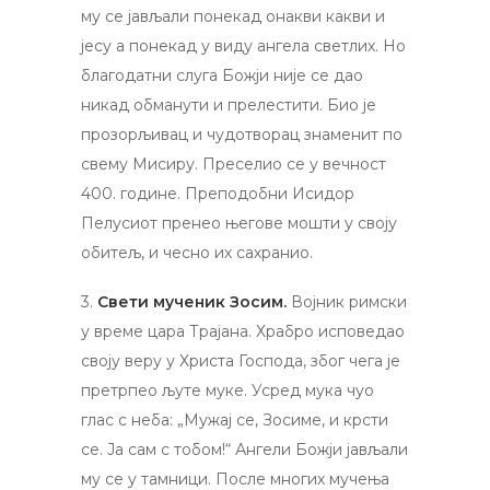
му се јављали понекад онакви какви и
јесу а понекад у виду ангела светлих. Но
благодатни слуга Божји није се дао
никад обманути и прелестити. Био је
прозорљивац и чудотворац знаменит по
свему Мисиру. Преселио се у вечност
400. године. Преподобни Исидор
Пелусиот пренео његове мошти у своју
обитељ, и чесно их сахранио.
3.
Свети мученик Зосим.
Војник римски
у време цара Трајана. Храбро исповедао
своју веру у Христа Господа, због чега је
претрпео љуте муке. Усред мука чуо
глас с неба: „Мужај се, Зосиме, и крсти
се. Ја сам с тобом!“ Ангели Божји јављали
му се у тамници. После многих мучења