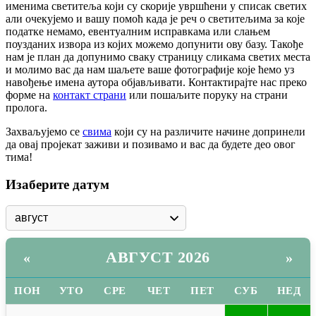
именима светитеља који су скорије увршћени у списак светих
али очекујемо и вашу помоћ када је реч о светитељима за које
податке немамо, евентуалним исправкама или слањем
поузданих извора из којих можемо допунити ову базу. Такође
нам је план да допунимо сваку страницу сликама светих места
и молимо вас да нам шаљете ваше фотографије које ћемо уз
навођење имена аутора објављивати. Контактирајте нас преко
форме на
контакт страни
или пошаљите поруку на страни
пролога.
Захваљујемо се
свима
који су на различите начине допринели
да овај пројекат заживи и позивамо и вас да будете део овог
тима!
Изаберите датум
АВГУСТ 2026
«
»
ПОН
УТО
СРЕ
ЧЕТ
ПЕТ
СУБ
НЕД