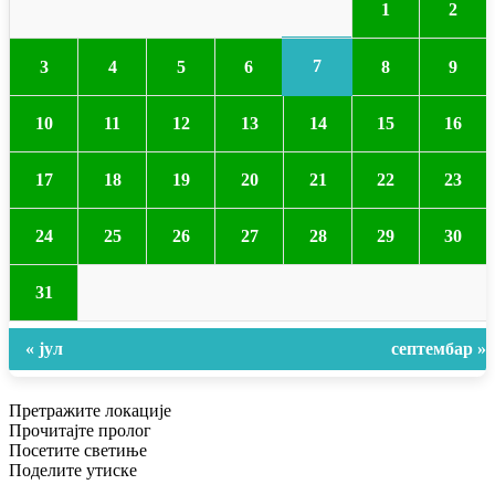
1
2
7
3
4
5
6
8
9
10
11
12
13
14
15
16
17
18
19
20
21
22
23
24
25
26
27
28
29
30
31
« јул
септембар »
Претражите
локације
Прочитајте
пролог
Посетите
светиње
Поделите
утиске