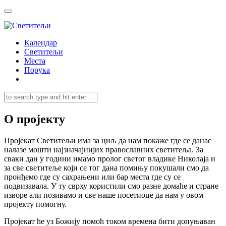
Календар
Светитељи
Места
Порука
О пројекту
Пројекат Светитељи има за циљ да нам покаже где се данас
налазе мошти најзначајнијих православних светитеља. За
сваки дан у години имамо пролог светог владике Николаја и
за све светитеље који се тог дана помињу покушали смо да
пронђемо где су сахрањени или бар места где су се
подвизавала. У ту сврху користили смо разне домаће и стране
изворе али позивамо и све наше посетиоце да нам у овом
пројекту помогну.
Пројекат ће уз Божију помоћ током времена бити допуњаван