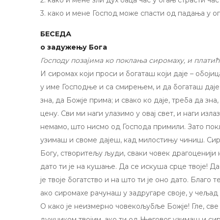
2. како и мене зли дух баца час у огањ страсти час
3. како и мене Господ може спасти од падања у ог
БЕСЕДА
о задужењу Бога
Господу позајима ко поклања сиромаху, и платић
И сиромах који проси и богаташ који даје – обоји
у име Господње и са смирењем, и да богаташ даје
зна, да Божје прима; и свако ко даје, треба да зн
цену. Сви ми наги улазимо у овај свет, и наги изл
немамо, што нисмо од Господа примили. Зато покл
узимаш и своме дајеш, кад милостињу чиниш. Сиро
Богу, створитељу људи, сваки човек драгоценији н
дато ти је на кушање. Да се искуша срце твоје! Да
је твоје богатство и на што ти је оно дато. Благо т
ако сиромахе рачунаш у задругаре своје, у чељад 
О како је неизмерно човекољубље Божје! Гле, све
дужником твојим, ако ти од Његовог узимаш и сир