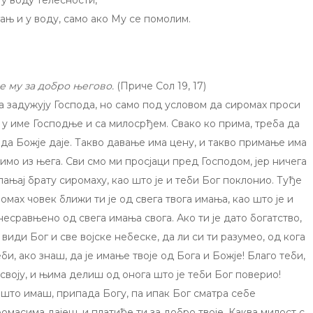
 у воду телесности,
ањ и у воду, само ако Mу сe помолим.
е му за добро његово.
(Приче Сол 19, 17)
ца задужују Господа, но само под условом да сиромах проси
 у име Господње и са милосрђем. Свако ко прима, треба да
а, да Божје даје. Такво давање има цену, и такво примање има
азимо из њега. Сви смо ми просјаци пред Господом, јер ничега
ањај брату сиромаху, као што је и теби Бог поклонио. Туђе
мах човек ближи ти је од свега твога имања, као што је и
есравњено од свега имања свога. Ако ти је дато богатство,
 види Бог и све војске небеске, да ли си ти разумео, од кога
еби, ако знаш, да је имање твоје од Бога и Божје! Благо теби,
своју, и њима делиш од онога што је теби Бог поверио!
 што имаш, припада Богу, па ипак Бог сматра себе
омасима дајеш, и платиће ти за добро твоје. Каква милост с