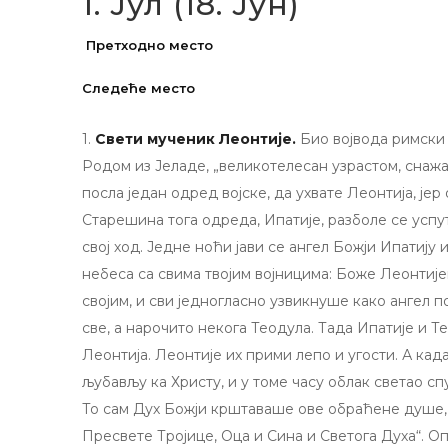
1. Јул (18. Јун)
1.
Свети мученик Леонтије.
Био војвода римски 
Родом из Јеладе, „великотелесан узрастом, снажа
посла један одред војске, да ухвате Леонтија, је
Старешина тога одреда, Ипатије, разболе се успу
свој ход. Једне ноћи јави се ангел Божји Ипатију
небеса са свима твојим војницима: Боже Леонтије
својим, и сви једногласно узвикнуше како ангел п
све, а нарочито некога Теодула. Тада Ипатије и Т
Леонтија. Леонтије их прими лепо и угости. А кад
љубављу ка Христу, и у томе часу облак светао спу
То сам Дух Божји крштаваше ове обраћене душе, а
Пресвете Тројице, Оца и Сина и Светога Духа“. О