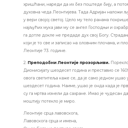
хришћани, нареди да их без поштеде бију, а пото
духовна чеда Леонтијева. Тада Адријан наложи љ
у вери својој светој. Цело му тело ранама покриш
најљућих мука јави му се ангел Господњи и охраб
га дотле докле не предаде дух свој Богу. Страдањ
који је то све и записао на оловним плочама, и п
Леонтије 73. године.
2.
Преподобни Леонтије прозорљиви.
Порекло
Дионисијату шездесет година и преставио се 160
овога светитеља каже се, да је само једном ушао
шездесет година. Наиме, ушао је онда када је прв
су га мртва изнели да сахране. Имао је чудесан 
моштију потекло је миро.
Леонтије срца лавовскога,
Лавовскога срца и имена,