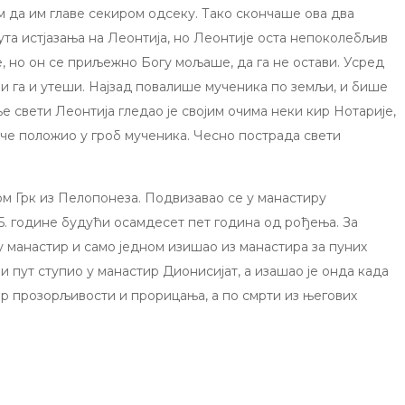
м да им главе секиром одсеку. Тако скончаше ова два
ута истјазања на Леонтија, но Леонтије оста непоколебљив
е, но он се приљежно Богу мољаше, да га не остави. Усред
ри га и утеши. Најзад повалише мученика по земљи, и бише
е свети Леонтија гледао је својим очима неки кир Нотарије,
лоче положио у гроб мученика. Чесно пострада свети
м Грк из Пелопонеза. Подвизавао се у манастиру
5. године будући осамдесет пет година од рођења. За
 у манастир и само једном изишао из манастира за пуних
и пут ступио у манастир Дионисијат, а изашао је онда када
дар прозорљивости и прорицања, а по смрти из његових