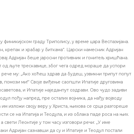
у финикијском граду Триполису, у време цара Веспазијана.
н, крепак и храбар у биткама“. Царски намесник Адријан
р овај Адријан беше јаросни противник и гонитељ хришћана.
т од љуте трескавице, због чега одред мораше да успори
 и рече му: „Ако хоћеш здрав да будеш, узвикни трипут попут
в, помози ми!“ Своје виђење саопшти Ипатије друговима
осаветова, и Ипатије наједанпут оздрави. Ово чудо задиви
еодул пођу напред, пре осталих војника, да нађу војводу
а им изложи своју веру у Христа, њихова се срца разгореше
сти се на Ипатија и Теодула, и из облака паде роса на њих.
 свети Леонтије у том часу изговори речи: „У име
паки Адријан сазнавши да су и Ипатије и Теодул постали