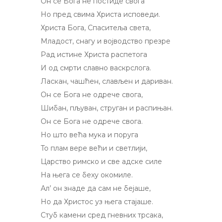
Он се Бога не постиде свога
Но пред свима Христа исповеди.
Христа Бога, Спаситеља света,
Младост, cнaгу и војводство презре
Рад истине Христа распетога
И од смрти славно васкрслога.
Ласкан, чашћен, слављен и дариван.
Он се Бога не одрече свога,
Шибан, пљуван, струган и распињан.
Он се Бога не одрече свога.
Но што већа мука и поруга
To плам вере већи и светлији,
Царство римско и све адске силе
На њега се беху окомиле.
Ал’ он знаде да сам не бејаше,
Но да Христос уз њега стајаше.
Стуб камени сред гневних трсака,