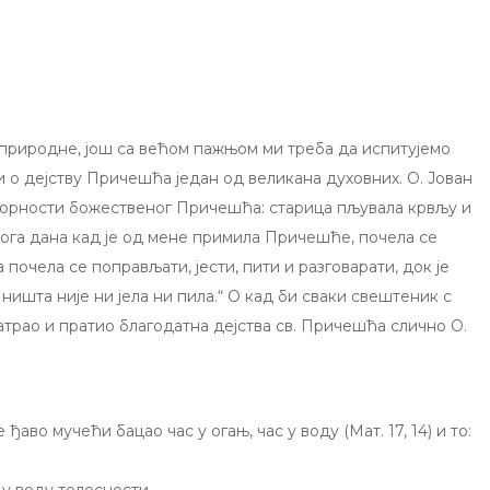
 природне, још са већом пажњом ми треба да испитујемо
и o дејству Причешћа један од великана духовних. О. Јован
орности божественог Причешћа: старица пљувала крвљу и
нога дана кад је од мене примила Причешће, почела се
очела се поправљати, јести, пити и разговарати, док је
и ништа није ни јела ни пила.“ O кад би сваки свештеник c
рао и пратио благодатна дејства св. Причешћа слично О.
во мучећи бацао час у огањ, час у воду (Мат. 17, 14) и то: