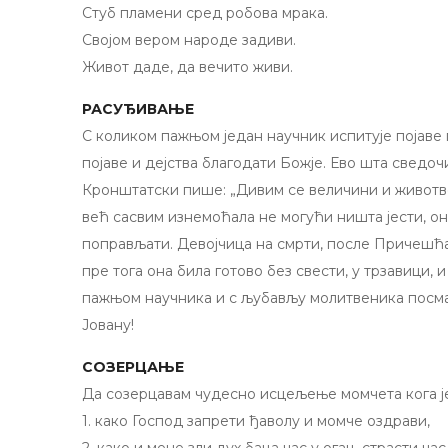
Стуб пламени сред робова мрака.
Својом вером народе задиви.
Живот даде, да вечито живи.
РАСУЂИВАЊЕ
C коликом пажњом један научник испитује појаве
појаве и дејства благодати Божје. Ево шта сведоч
Кронштатски пише: „Дивим се величини и животв
већ сасвим изнемоћала не могући ништа јести, о
поправљати. Девојчица на смрти, после Причешћа п
пре тога она била готово без свести, у трзавици, 
пажњом научника и c љубављу молитвеника посмат
Јовану!
СОЗЕРЦАЊЕ
Да созерцавам чудесно исцељење момчета кога је ђа
1. како Господ запрети ђаволу и момче оздрави,