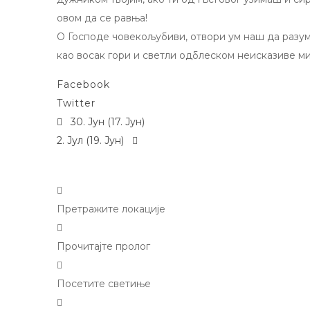
овом да се равња!
О Господе човекољубиви, отвори ум наш да разуме
као восак гори и светли одблеском неисказиве мил
Facebook
Twitter
30. Јун (17. Јун)
Post
2. Јул (19. Јун)
navigation
Претражите
локације
Прочитајте
пролог
Посетите
светиње