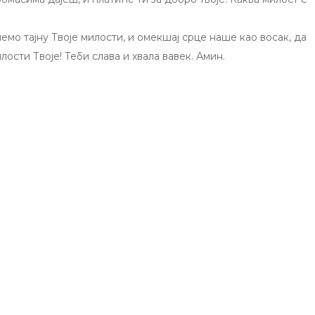
мо тајну Твоје милости, и омекшај срце наше као восак, да
ости Твоје! Теби слава и хвала вавек. Амин.