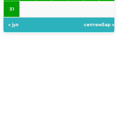
31
« јул
септембар »