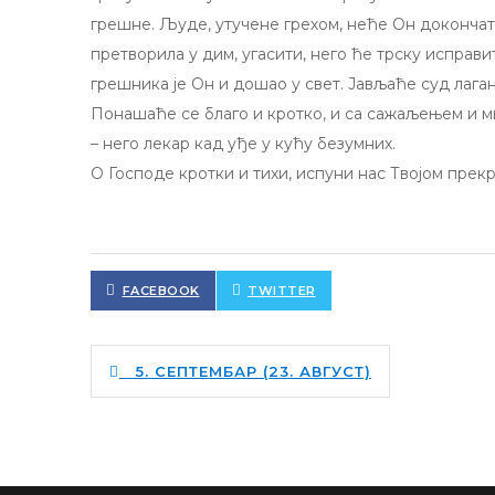
грешне. Људе, утучене грехом, неће Он докончати
претворила у дим, угасити, него ће трску исправ
грешника је Он и дошао у свет. Јављаће суд лаган
Понашаће се благо и кротко, и са сажаљењем и м
– него лекар кад уђе у кућу безумних.
О Господе кротки и тихи, испуни нас Твојом прек
FACEBOOK
TWITTER
5. СЕПТЕМБАР (23. АВГУСТ)