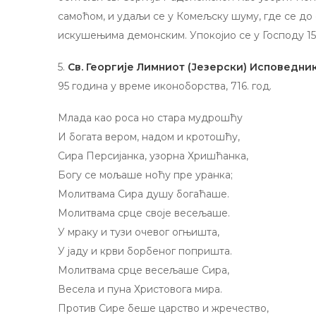
самоћом, и удаљи се у Комељску шуму, где се до
искушењима демонским. Упокојио се у Господу 155
5.
Св. Георгије Лимниот (Језерски) Исповедни
95 година у време иконоборства, 716. год.
Млада као роса но стара мудрошћу
И богата вером, надом и кротошћу,
Сира Персијанка, узорна Хришћанка,
Богу се мољаше ноћу пре уранка;
Молитвама Сира душу богаћаше.
Молитвама срце своје весељаше.
У мраку и тузи очевог огњишта,
У јаду и крви борбеног попришта.
Молитвама срце весељаше Сира,
Весела и пуна Христовога мира.
Против Сире беше царство и жречество,