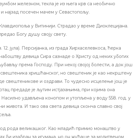
 зумбом железном, текла је из њега крв са необично
 и најзад посечен мачем у Севастопољу.
Клавдиопоља у Витинији. Страдао у време Диоклецијана.
предао Богу душу своју свету.
 12. јула). Персијанка, из града Хирхаселевкоса, ћерка
набоштву девица Сира сазнаде о Христу од неких убогих
бављу према Господу. При некој својој болести, а док још
 свештеника хришћанског, но свештеник је као некрштену
де свештеникове и оздрави. То чудесно исцелење још је
тац предаде је љутим истјазањима, при којима она
Насилно удављена конопом и утопљена у воду 558. год. у
дини живота. И тако ова света девица сконча славно свој
сеља.
 од рода великашког. Као младић примио монаштво у
ах би изабран за игумана, но он жуђаше за молитвеном