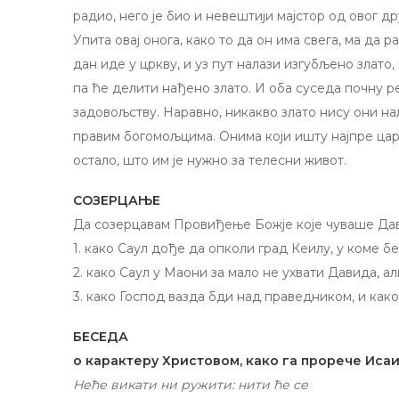
радио, него је био и невештији мајстор од овог дру
Упита овај онога, како то да он има свега, ма да 
дан иде у цркву, и уз пут налази изгубљено злато,
па ће делити нађено злато. И оба суседа почну ре
задовољству. Наравно, никакво злато нису они на
правим богомољцима. Онима који ишту најпре цар
остало, што им је нужно за телесни живот.
СОЗЕРЦАЊЕ
Да созерцавам Провиђење Божје које чуваше Давида
1. како Саул дође да опколи град Кеилу, у коме 
2. како Саул у Маони за мало не ухвати Давида, а
3. како Господ вазда бди над праведником, и как
БЕСЕДА
о карактеру Христовом, како га прорече Исаи
Неће викати ни ружити: нити ће се