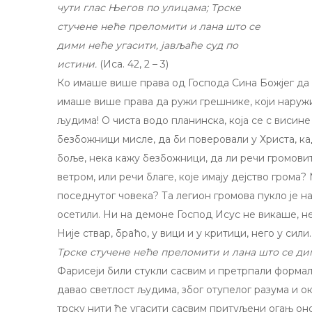
чути глас Његов по улицама; Трске
стучене неће преломити и лана што се
дими неће угасити, јављаће суд по
истини.
(Иса. 42, 2 – 3)
Ко имаше више права од Господа Сина Божјег да 
имаше више права да ружи грешнике, који наруж
људима! О чиста водо планинска, која се с виси
безбожници мисле, да би поверовали у Христа, ка
боље, нека кажу безбожници, да ли речи громовите
ветром, или речи благе, које имају дејство грома
поседнутог човека? Та легион громова пукло је н
осетили. Ни на демоне Господ Исус не викаше, не
Није ствар, браћо, у вици и у критици, него у сили.
Трске стучене неће преломити и лана што се ди
Фарисеји били стукли сасвим и претрпали формалн
давао светлост људима, због отупелог разума и 
трску нити ће угасити сасвим притуљени огањ оног