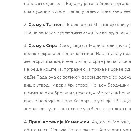
небески од ангела. Када му је тело било стругано
благоуханим миром. Бацан у огањ и пред зверове,
2.
Св. муч. Татион.
Пореклом из Мантинеје близу 
После великих мучења жив зарит у земљу, и тако 
3.
Св. муч. Сира.
Сродница св. Марије Голиндухе (в.
великог жреца огњепоклоничког. Васпитана у нез
жена хришћанки, и њено младо срце распали се љу
не беше крштена, потражи она праха из цркве од
одби. Тада она са великом вером дотаче се одеж
више утврди у вери Христовој. Но њен бездушни о
примаше охрабрења и утехе од небеских виђења. 
време персијског цара Хозроја I, а у својој 18. го
земаљски пут и пресели се у небеска ангелска на
4.
Преп. Арсеније Комељски.
Родом из Москве,
обитељи св. Сергија Радонежског. Као узорит мон