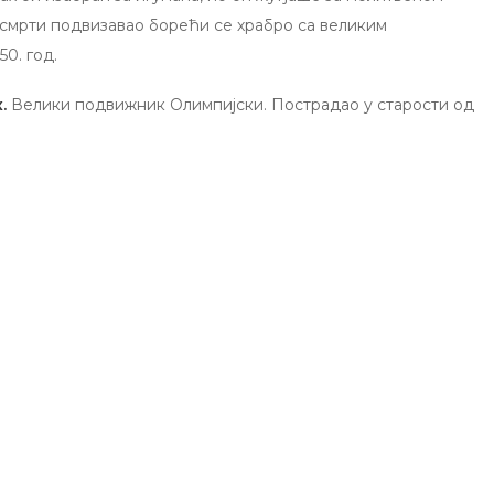
 смрти подвизавао борећи се храбро са великим
0. год.
к.
Велики подвижник Олимпијски. Пострадао у старости од