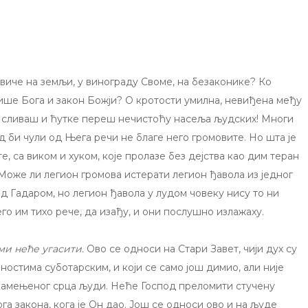
виче на земљи, у винограду Своме, на безаконике? Ко
ише Бога и закон Божји? О кротости умилна, невиђена међу
не сливаш и ћутке переш нечистоћу насеља људских! Многи
д би чули од Њега речи не благе него громовите. Но шта је
, са виком и хуком, које пролазе без дејства као дим теран
? Може ли легион громова истерати легион ђавола из једног
ад Гадаром, но легион ђавола у лудом човеку нису то ни
го им тихо рече, да изађу, и они послушно излажаху.
ми неће угасити.
Ово се односи на Стари Завет, чији дух су
остима суботарским, и који се само још димио, али није
окамењеног срца људи. Неће Господ преломити стучену
а закона, кога је Он дао. Још се односи ово и на људе