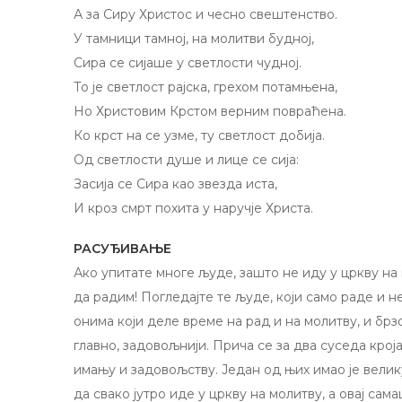
А за Сиру Христос и чесно свештенство.
У тамници тамној, на молитви будној,
Сира се сијаше у светлости чудној.
То је светлост рајска, грехом потамњена,
Но Христовим Крстом верним повраћена.
Ко крст на се узме, ту светлост добија.
Од светлости душе и лице се сија:
Засија се Сира као звезда иста,
И кроз смрт похита у наручје Христа.
РАСУЂИВАЊЕ
Ако упитате многе људе, зашто не иду у цркву на
да радим! Погледајте те људе, који само раде и не
онима који деле време на рад и на молитву, и брзо
главно, задовољнији. Прича се за два суседа кроја
имању и задовољству. Један од њих имао је велику
да свако јутро иде у цркву на молитву, а овај сам