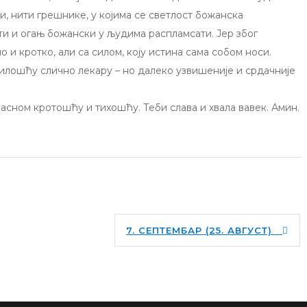
, нити грешнике, у којима се светлост божанска
ити и огањ божански у људима распламсати. Јер због
о и кротко, али са силом, коју истина сама собом носи.
илошћу слично лекару – но далеко узвишеније и срдачније
расном кротошћу и тихошћу. Теби слава и хвала вавек. Амин.
7. СЕПТЕМБАР (25. АВГУСТ)