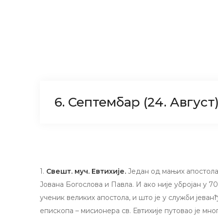
6. Септембар (24. Август
1.
Свешт. муч. Евтихије.
Један од мањих апостола
Јована Богослова и Павла. И ако није убројан у 70
ученик великих апостола, и што је у служби јеван
епископа – мисионера св. Евтихије путовао је мног