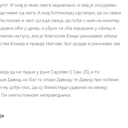
гог. И онај је имао свега задовољно, а овај је оскудевао.
ради мање од њега. А онај богомољац одговори, да он сваки
 па позове и свог суседа самца, да пође с њим на молитву,
довно ићи у цркву, и убрзо се оба изједначе у обиљу и
лазили на путу, али је благослов Божји умножавао обиље
ства Божија и правде Његове, Бог додаје и умножава све
 да не падне у руке Саулове (I Сам. 23), и то:
беше Давид, но Бог то откри Давиду те Давид пре побеже;
ли му дође глас, да су Филистејци ударили на земљу;
о Он омета планове неправедника.
ја