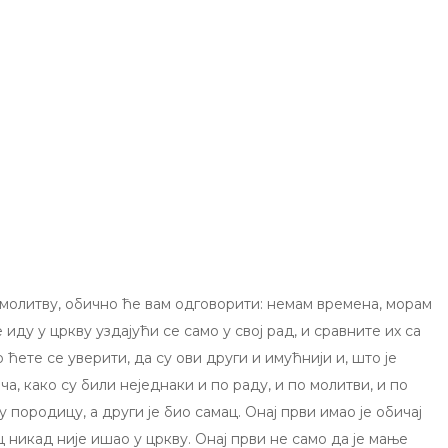
 молитву, обично ће вам одговорити: немам времена, морам
 иду у цркву уздајући се само у свој рад, и сравните их са
 ћете се уверити, да су ови други и имућнији и, што је
ча, како су били неједнаки и по раду, и по молитви, и по
 породицу, а други је био самац. Онај први имао је обичај
ац никад није ишао у цркву. Онај први не само да је мање