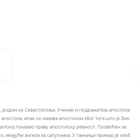
)
, родом из Севастопоља. Ученик и подражатељ апостола
 апостола, ипак се назива апостолом због тога што је био
ђелској показао праву апостолску ревност. Посвећен за
о, имајући ангела за сапутника. У тамници примао је хлеб