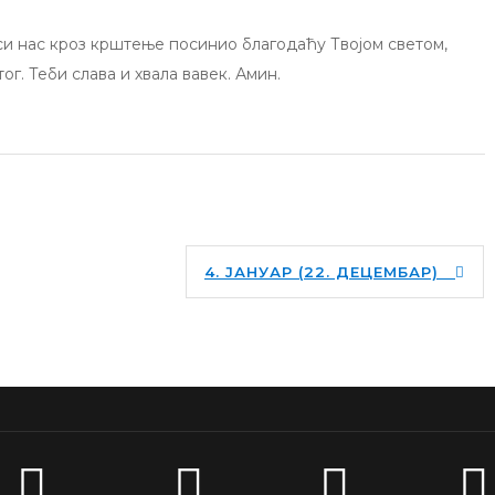
 си нас кроз крштење посинио благодаћу Твојом светом,
ог. Теби слава и хвала вавек. Амин.
4. ЈАНУАР (22. ДЕЦЕМБАР)