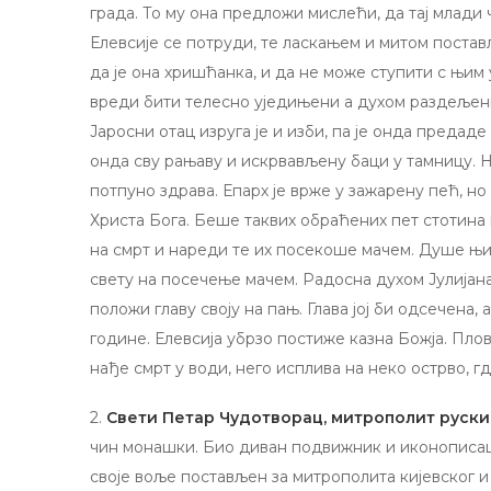
града. То му она предложи мислећи, да тај млади
Елевсије се потруди, те ласкањем и митом постављ
да је она хришћанка, и да не може ступити с њим
вреди бити телесно уједињени а духом раздељени?
Јаросни отац изруга је и изби, па је онда предаде 
онда сву рањаву и искрвављену баци у тамницу. Но
потпуно здрава. Епарх је врже у зажарену пећ, но
Христа Бога. Беше таквих обраћених пет стотина
на смрт и нареди те их посекоше мачем. Душе њих
свету на посечење мачем. Радосна духом Јулијана
положи главу своју на пањ. Глава јој би одсечена,
године. Елевсија убрзо постиже казна Божја. Плов
нађе смрт у води, него исплива на неко острво, г
2.
Свети Петар Чудотворац, митрополит руски
чин монашки. Био диван подвижник и иконописац.
своје воље постављен за митрополита кијевског и