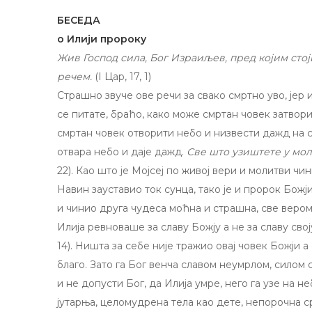
БЕСЕДА
о Илији пророку
Жив Господ сила, Бог Израиљев, пред којим стој
речем.
(I Цар, 17, 1)
Страшно звуче ове речи за свако смртно уво, јер и
се питате, браћо, како може смртан човек затвор
смртан човек отворити небо и низвести дажд на с
отвара небо и даје дажд.
Све што узиштете у мол
22). Као што је Мојсеј по живој вери и молитви ч
Навин зауставио ток сунца, тако је и пророк Божј
и чинио друга чудеса моћна и страшна, све вером
Илија ревноваше за славу Божју а не за славу свој
14). Ништа за себе није тражио овај човек Божји а с
благо. Зато га Бог венча славом неумрлом, силом 
и не допусти Бог, да Илија умре, него га узе на н
јутарња, целомудрена тела као дете, непорочна ср