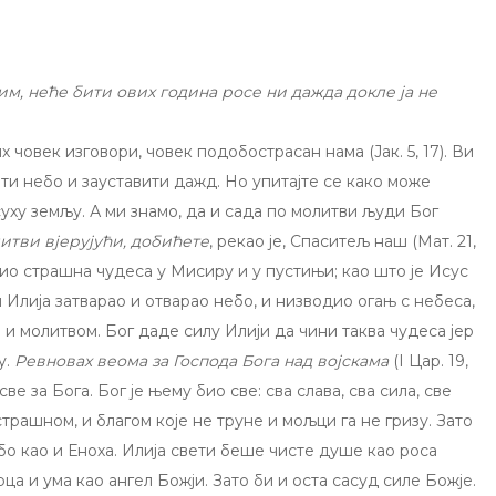
им, неће бити ових година росе ни дажда докле ја не
х човек изговори, човек подобострасан нама (Јак. 5, 17). Ви
ити небо и зауставити дажд. Но упитајте се како може
уху земљу. А ми знамо, да и сада по молитви људи Бог
итви вјерујући, добићете
, рекао је, Спаситељ наш (Мат. 21,
инио страшна чудеса у Мисиру и у пустињи; као што је Исус
и Илија затварао и отварао небо, и низводио огањ с небеса,
 и молитвом. Бог даде силу Илији да чини таква чудеса јер
у.
Ревновах веома за Господа Бога над војскама
(I Цар. 19,
ве за Бога. Бог је њему био све: сва слава, сва сила, све
страшном, и благом које не труне и мољци га не гризу. Зато
ебо као и Еноха. Илија свети беше чисте душе као роса
ца и ума као ангел Божји. Зато би и оста сасуд силе Божје.