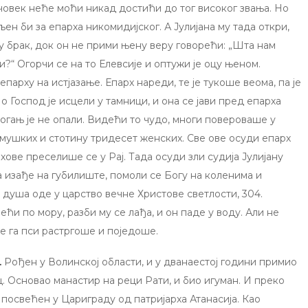
 човек неће моћи никад достићи до тог високог звања. Но
ен би за епарха никомидијског. А Јулијана му тада откри,
 у брак, док он не прими њену веру говорећи: „Шта нам
“ Огорчи се на то Елевсије и оптужи је оцу њеном.
епарху на истјазање. Епарх нареди, те је тукоше веома, па је
 Господ је исцели у тамници, и она се јави пред епарха
 огањ је не опали. Видећи то чудо, многи повероваше у
 мушких и стотину тридесет женских. Све ове осуди епарх
ове преселише се у Рај. Тада осуди зли судија Јулијану
 изађе на губилиште, помоли се Богу на коленима и
 а душа оде у царство вечне Христове светлости, 304.
ећи по мору, разби му се лађа, и он паде у воду. Али не
де га пси растргоше и поједоше.
.
Рођен у Волинској области, и у дванаестој години примио
 Основао манастир на реци Рати, и био игуман. И преко
 посвећен у Цариграду од патријарха Атанасија. Као