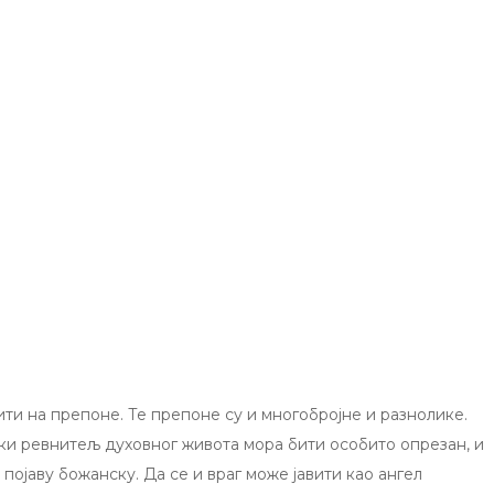
ти на препоне. Те препоне су и многобројне и разнолике.
аки ревнитељ духовног живота мора бити особито опрезан, и
 појаву божанску. Да се и враг може јавити као ангел