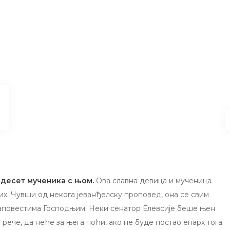
идесет мученика с њом.
Ова славна девица и мученица
х. Чувши од некога јеванђелску проповед, она се свим
заповестима Господњим. Неки сенатор Елевсије беше њен
 рече, да неће за њега поћи, ако не буде постао епарх тога