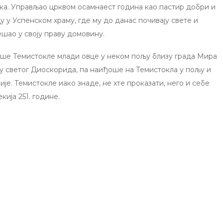
ка. Управљао црквом осамнаест година као пастир добри и
у у Успенском храму, где му до данас почивају свете и
ешао у своју праву домовину.
аше Темистокле млади овце у неком пољу близу града Мира
у светог Диоскорида, па наиђоше на Темистокла у пољу и
рије. Темистокле иако знаде, не хте проказати, него и себе
ија 251. године.