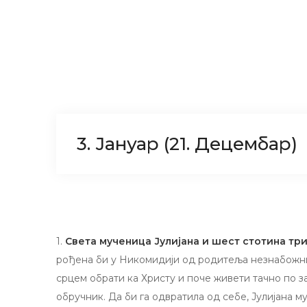
3. Јануар (21. Децембар)
1.
Света мученица Јулијана и шест стотина тр
рођена би у Никомидији од родитеља незнабожни
срцем обрати ка Христу и поче живети тачно по 
обручник. Да би га одвратила од себе, Јулијана му