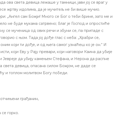
Када ова света девица лежаше у тамници, јави joj се враг у
несе жртву идолима, да је мучитељ не би више мучио.
ри: „Ангел сам Божји! Много се Бог o теби брине, зато ме и
тело не буде мукама сатрвено; благ је Господ и опростиће
ну се мученица од ових речи и збуни се, па припаде c
е говорио c њом. Тада joj дође глас c неба: „Храбри се,
д оним који ти дође, и од њега самог узнаћеш ко је он.“ И
исти, који Еву у Рају превари, који наговори Каина да убије
и Јевреје да убију камењем Стефана, и Нерона да распне
ва света девица, опасана силом Божјом, не даде се
шћу и топлом молитвом Богу победи.
 потчињени грађанин,
а се горко.