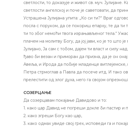
светлости, то доказује и живот св. муч. Јулијане. 
светлости ангелској и поче је саветовати, да при
Устрашена Јулијана упита: „Ко си ти?“ Враг одгово
посла c поруком, да се покориш епарху, те да ти 
ти то због немоћи твога израњављеног тела.“ Ужас
плачем на молитву Богу, да joj јави, ко је то што ј
Јулијано, Ја сам c тобом, дајем ти власт и силу на
ђаво би везан и приморан да призна, да је он онај 
Авеља, и Ирода да побије младенце витлејемске, 
Петра стрмоглав a Павла да посече итд. И тако о
прелестити од злог духа, него га својом опрезно
СОЗЕРЦАЊЕ
Да созерцавам покајање Давидово и то:
1. како цар Давид не погреши докле би пастир и
2. како згреши Богу као цар,
3. како одмах увиде свој грех, исповеди га и покај