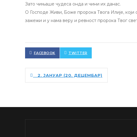
Зато чињаше чудеса онда и чини их данас.
О Господе Живи, Боже пророка Твога Илије, који
зажежи и у нама веру и ревност пророка Твог свет
FACEBOOK
TWITTER
2. ЈАНУАР (20. ДЕЦЕМБАР)