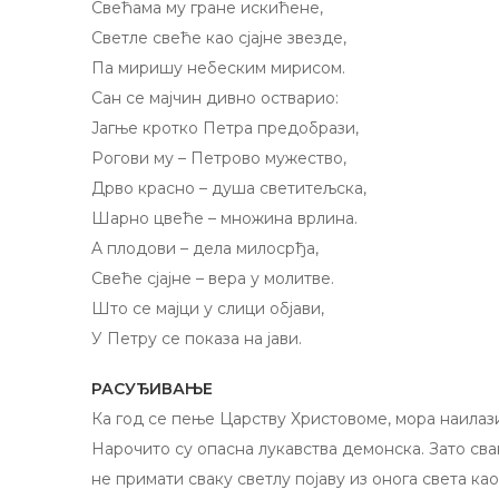
Свећама му гране искићене,
Светле свеће као сјајне звезде,
Па миришу небеским мирисом.
Сан се мајчин дивно остварио:
Јагње кротко Петра предобрази,
Рогови му – Петрово мужество,
Дрво красно – душа светитељска,
Шарно цвеће – множина врлина.
A плодови – дела милосрђа,
Свеће сјајне – вера у молитве.
Што се мајци у слици објави,
У Петру се показа на јави.
РАСУЂИВАЊЕ
Ка год се пење Царству Христовоме, мора наилази
Нарочито су опасна лукавства демонска. Зато св
не примати сваку светлу појаву из онога света као