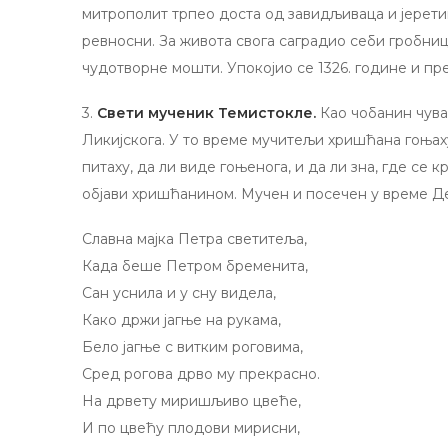
митрополит трпео доста од завидљиваца и јерети
ревносни. За живота свога саградио себи гробниц
чудотворне мошти. Упокојио се 1326. године и пр
3.
Свети мученик Темистокле.
Као чобанин чув
Ликијскога. У то време мучитељи хришћана гоњах
питаху, да ли виде гоњенога, и да ли зна, где се к
објави хришћанином. Мучен и посечен у време Дек
Славна мајка Петра светитеља,
Када беше Петром бременита,
Сан уснила и у сну видела,
Како држи јагње на рукама,
Бело јагње c витким роговима,
Сред рогова дрво му прекрасно.
На дрвету миришљиво цвеће,
И пo цвећу плодови мирисни,