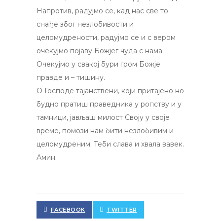
Напротив, радујмо се, кад нас све то
снађе због незлобивости и
целомудрености, радујмо се и с вером
очекујмо појаву Божјег чуда с нама.
Очекујмо у свакој бури гром Божје
правде и – тишину.
О Господе тајанствени, који притајено но
будно пратиш праведника у ропству и у
тамници, јављаш милост Своју у своје
време, помози нам бити незлобивим и
целомудреним. Теби слава и хвала вавек.
Амин.
FACEBOOK
TWITTER