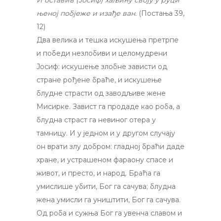
И оставив (Јосиф) хаљину своју у руци
њеној побјеже и изађе ван.
(Постања 39,
12)
Два велика и тешка искушења претрпе
и победи незлобиви и целомудрени
Јосиф: искушење злобне зависти од
стране рођене браће, и искушење
блудне страсти од заводљиве жене
Мисирке. Завист га продаде као роба, а
блудна страст га невиног отера у
тамницу. И у једном и у другом случају
он врати злу добром: гладној браћи даде
хране, и устрашеном фараону спасе и
живот, и престо, и народ. Браћа га
умислише убити, Бог га сачува; блудна
жена умисли га уништити, Бог га сачува.
Од роба и сужња Бог га увенча славом и