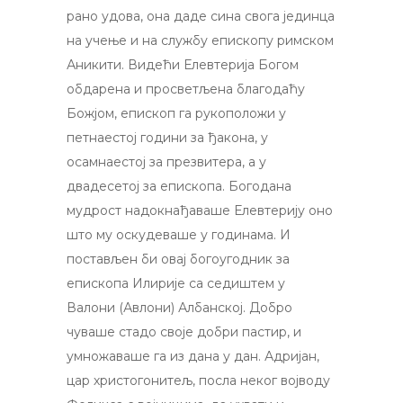
рано удова, она даде сина свога јединца
на учење и на службу епископу римском
Аникити. Видећи Елевтерија Богом
обдарена и просветљена благодаћу
Божјом, епископ га рукоположи у
петнаестој години за ђакона, у
осамнаестој за презвитера, а у
двадесетој за епископа. Богодана
мудрост надокнађаваше Елевтерију оно
што му оскудеваше у годинама. И
постављен би овај богоугодник за
епископа Илирије са седиштем у
Валони (Авлони) Албанској. Добро
чуваше стадо своје добри пастир, и
умножаваше га из дана у дан. Адријан,
цар христогонитељ, посла неког војводу