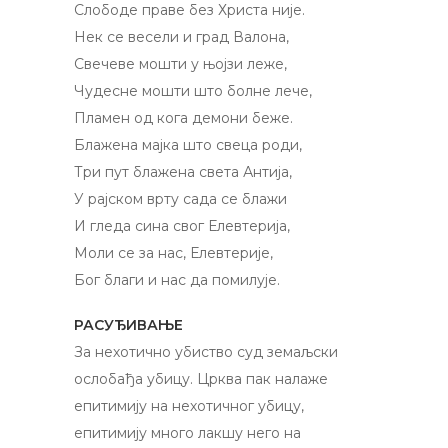
Слободе праве без Христа није.
Нек се весели и град Валона,
Свечеве мошти у њојзи леже,
Чудесне мошти што болне лече,
Пламен од кога демони беже.
Блажена мајка што свеца роди,
Три пут блажена света Антија,
У рајском врту сада се блажи
И гледа сина свог Елевтерија,
Моли се за нас, Елевтерије,
Бог благи и нас да помилује.
РАСУЂИВАЊЕ
За нехотично убиство суд земаљски
ослобађа убицу. Црква пак налаже
епитимију на нехотичног убицу,
епитимију много лакшу него на