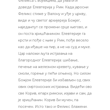
Феликса с војницима, да ухвати и
доведе Елевтерија у Рим. Када јаросни
Феликс стиже у Валону и уђе у цркву,
виде и чу светог архијереја Божјег,
наједанпут се промени срце његово, и
он поста хришћанином. Елевтерије га
крсти и пође с њим у Рим, пође весело
као да иђаше на пир, а не на суд и муке.
Цар наложи љута истјазања на
благородног Елевтерија: шибање,
печење на железном кревету, кување у
смоли, горење у пећи огњеној. Но силом
Божјом Елевтерије би избављен од свих
ових смртоносних истјазања. Видећи ово
све Корив, епарх римски, изјави и сам, да
је хришћанин. Корив би мучен, па
посечен. Исто тако и Феликс блажени.