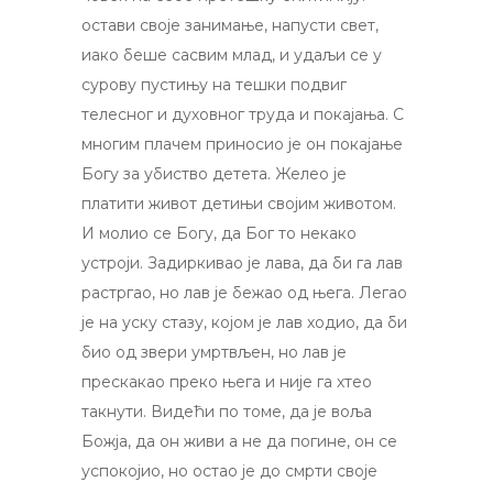
остави своје занимање, напусти свет,
иако беше сасвим млад, и удаљи се у
сурову пустињу на тешки подвиг
телесног и духовног труда и покајања. C
многим плачем приносио је он покајање
Богу за убиство детета. Желео је
платити живот детињи својим животом.
И молио се Богу, да Бог то некако
устроји. Задиркивао је лава, да би га лав
растргао, но лав је бежао од њега. Легао
је на уску стазу, којом је лав ходио, да би
био од звери умртвљен, но лав је
прескакао преко њега и није га хтео
такнути. Видећи по томе, да је воља
Божја, да он живи a не да погине, он се
успокојио, но остао је до смрти своје