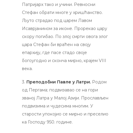
Патријарх тако и учини. Ревносни
Стефан обрати многе у хришћанство.
Љуто страдао под царем Лавом
Исаврјанином за иконе. Прорекао цару
скору погибао. По злој смрти овога злог
цара Стефан би враћен на своју
епархију, где пасе стадо своје
богоугодно и сконча мирно, крајем VIII
века.
3.
Преподобни Павле у Латри.
Родом
од Пергама; подвизавао се на гори
званој Латра у Малој Азији. Прослављен
подвизима и чудесима многим. У
старости упокојио се мирно и преселио
ка Господу 950. године.