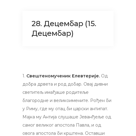
28. Децембар (15.
Децембар)
1.
Свештеномученик Елевтерије.
Од
добра дрвета и род добар. Овај дивни
светитељ имађаше родитеље
благородне и великоимените. Рођен би
у Риму, где му отац би царски антипат.
Мајка му Антија слушаше Јеванђеље од
самог великог апостола Павла, и од
овога апостола би крштена. Оставши