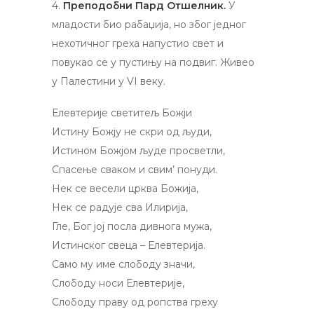
4.
Преподобни Пард Отшелник.
У
младости био рабаџија, но због једног
нехотичног греха напустио свет и
повукао се у пустињу на подвиг. Живео
у Палестини у VI веку.
Елевтерије светитељ Божји
Истину Божју не скри од људи,
Истином Божјом људе просветли,
Спасење сваком и свим’ понуди.
Нек се весели црква Божија,
Нек се радује сва Илирија,
Гле, Бог joj посла дивнога мужа,
Истинског свеца – Елевтерија.
Само му име слободу значи,
Слободу носи Елевтерије,
Слободу праву од ропства греху