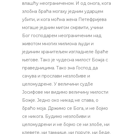
влашћу неограниченом. И од онога, кога
злобна браћа могаху једним ударцем
убити, и кога моћна жена Петефријева
могаше једним мигом смрвити, учини
Бог господарем неограниченим над
животом многих милиона људи и
јединим хранитељем изгладнеле браће
његове. Тако је чудесна милост Божја с
праведницима. Тако зна Господ да
сачува и прослави незлобиве и
целомудрене. У величини судбе
Јосифове ми видимо величину милости
Божје. Једно око никад не спава, о
браћо моја. Држимо се Бога, и не бојмо
се никога. Будимо незлобиви и
целомудрени и не бојмо се ни злобе, ни
клевете, ни тамнице, ни поруге, ни беде.