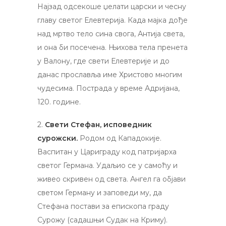
Најзад одсекоше џелати царски и чесну
главу светог Елевтерија. Када мајка дође
над мртво тело сина свога, Антија света,
и она би посечена. Њихова тела пренета
у Валону, где свети Елевтерије и до
данас прославља име Христово многим
чудесима. Пострада у време Адријана,
120. године.
2.
Свети Стефан, исповедник
сурожски.
Родом од Кападокије.
Васпитан у Цариграду код патријарха
светог Германа. Удаљио се у самоћу и
живео скривен од света. Ангел га објави
светом Герману и заповеди му, да
Стефана постави за епископа граду
Сурожу (садашњи Судак на Криму).