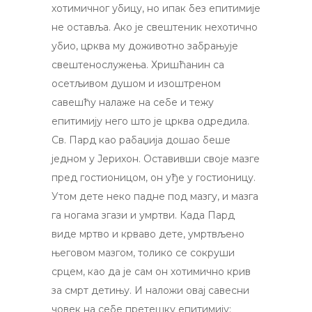
хотимичног убицу, но ипак без епитимије
не оставља. Ако је свештеник нехотично
убио, црква му доживотно забрањује
свештенослужења. Хришћанин са
осетљивом душом и изоштреном
савешћу налаже на себе и тежу
епитимију него што је црква одредила.
Св. Пард као рабаџија дошао беше
једном у Јерихон. Оставивши своје мазге
пред гостионицом, он уђе у гостионицу.
Утом дете неко падне под мазгу, и мазга
га ногама згази и умртви. Када Пард
виде мртво и крваво дете, умртвљено
његовом мазгом, толико се сокруши
срцем, као да је сам он хотимично крив
за смрт детињу. И наложи овај савесни
човек на себе претешку епитимију: