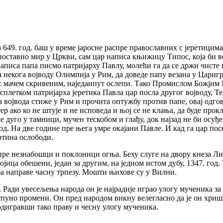
а 649. год. баш у време јаросне распре православних с јеретици
поставио мир у Цркви, сам цар написа књижицу Типос, која би в
аписа папа писмо патријарху Павлу, молећи га да се држи чисте в
некога војводу Олимпија у Рим, да доведе папу везана у Царигра
ву с мачем скривеним, наједанпут ослепи. Тако Промислом Божјим
сплетком патријарха јеретика Павла цар посла другог војводу, Те
 војвода стиже у Рим и прочита оптужбу против папе, овај одгово
ко ко не штује и не исповеда и њој се не клања, да буде прокле
 дуго у тамници, мучен тескобом и глађу, док најзад не би осуђ
год. На две године пре њега умре окајани Павле. И кад га цар по
ртина ослободи.
јпре незнабошци и поклоници огња. Беху слуге на двору кнеза Л
ица обешени, један за другим, на једном истом дубу, 1347. год.
ба направе часну трпезу. Мошти њихове су у Вилни.
. Ради увесељења народа он је најрадије играо улогу мученика за
пуно промени. Он пред народом викну велегласно да је он хришћа
 одигравши тако праву и чесну улогу мученика.