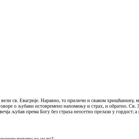
, вели св. Евагрије. Наравно, то приличи и сваком хришћанину, м
говоре о љубави истовремено напомињу и страх, и обратно. Св. З
ечја љубав према Богу без страха неосетно прелази у гордост; а
медоше питати: ко си ти?