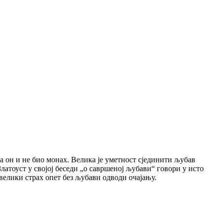
а он и не био монах. Велика је уметност сјединити љубав
латоуст у својој беседи „о савршеној љубави“ говори у исто
 велики страх опет без љубави одводи очајању.