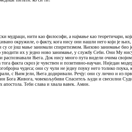
тски мудраци, нити као философи, а најмање као теоретичари, ко
кивано окружиле, о факту, кога нису они нашли него који је њих
 су се још мање занимали спиритизмом. Њихово занимање био је 
 уводити их у једно ново занимање, у службу Себи. Они Му нису 
 распознавали Њега. Док нису много пута видели очима својим
тога факта скроз је чувствен и позитивно-научан. Ниједан мод
обројна чудеса; они су чули не једну поуку него толико поука, 
али, с Њим јели, Њега додиривали. Речју: они су лично и из прв
, Син Бога Живога, човекољубиви Спаситељ људи и свесилни Суд
х апостола. Теби слава и хвала вавек. Амин.