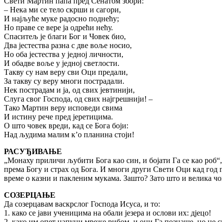
Свети Мартин папа пред Сенатом збори:
– Нека ми се тело скрши и сагори,
И најљуће муке радосно поднећу;
Но праве се вере ја одрећи нећу.
Спаситељ је благи Бог и Човек био,
Два јестества разна с две воље носио,
Но оба јестества у једној личности,
И обадве воље у једној светлости.
Такву су нам веру сви Оци предали,
За такву су веру многи пострадали.
Нек пострадам и ја, од свих јевтинији,
Слуга свог Господа, од свих најгрешнији! –
Тако Мартин веру исповеди свима
И истину рече пред јеретицима.
О што човек вреди, кад се Бога боји:
Над људима малим к’о планина стоји!
РАСУЂИВАЊЕ
„Монаху приличи љубити Бога као син, и бојати Га се као роб“
према Богу и страх од Бога. И многи други Свети Оци кад год 
време о казни и пакленим мукама. Зашто? Зато што и велика чов
СОЗЕРЦАЊЕ
Да созерцавам васкрслог Господа Исуса, и то:
1. како се јави ученицима на обали језера и ослови их: дјецо!
2. како им опет напуни мреже рибом, и они Га познаше, но не с