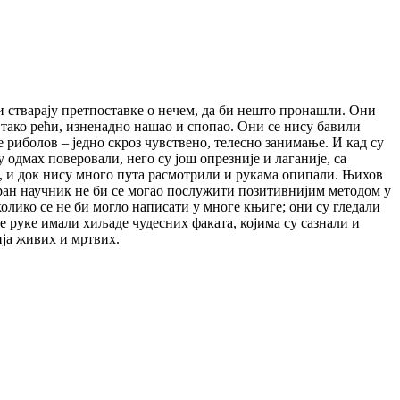
ји стварају претпоставке о нечем, да би нешто пронашли. Они
, тако рећи, изненадно нашао и спопао. Они се нису бавили
риболов – једно скроз чувствено, телесно занимање. И кад су
одмах поверовали, него су још опрезније и лаганије, са
, и док нису много пута расмотрили и рукама опипали. Њихов
еран научник не би се могао послужити позитивнијим методом у
колико се не би могло написати у многе књиге; они су гледали
е руке имали хиљаде чудесних факата, којима су сазнали и
ија живих и мртвих.