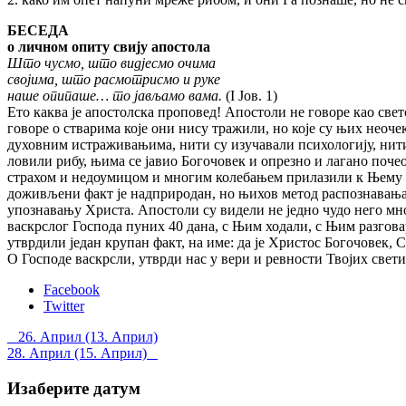
БЕСЕДА
о личном опиту свију апостола
Што чусмо, што видјесмо очима
својима, што расмотрисмо и руке
наше опипаше… то јављамо вама.
(I Јов. 1)
Ето каква је апостолска проповед! Апостоли не говоре као све
говоре о стварима које они нису тражили, но које су њих неоче
духовним истраживањима, нити су изучавали психологију, нити
ловили рибу, њима се јавио Богочовек и опрезно и лагано почео
страхом и недоумицом и многим колебањем прилазили к Њему и
доживљени факт је надприродан, но њихов метод распознавања 
упознавању Христа. Апостоли су видели не једно чудо него мног
васкрслог Господа пуних 40 дана, с Њим ходали, с Њим разговар
утврдили један крупан факт, на име: да је Христос Богочовек
О Господе васкрсли, утврди нас у вери и ревности Твојих свети
Facebook
Twitter
Post
26. Април (13. Април)
28. Април (15. Април)
navigation
Изаберите датум