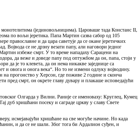
ма монотелитима (јединовољницима). Цароваше тада Констанс II,
еома по вољи јеретика. Папа Мартин сазва сабор од 105
ере православне и да цара саветује да се окане јеретичких
д. Војвода се не дрзну везати папу, али наговори једног
 Мартин избеже смрт. У то време нападаху Сарацени на
одора, да веже и доведе папу под оптужбом да он, папа, стоји у
ри да је то клевета, да он нема никакве заједнице са
т и овога и онога века“. Но то не измени одлуку војводину.
ен на прогонство у Херсон, где поживе 2 године и сконча
сети пред смрт, он окрете главу дувару и плакаше исповедајући
итовског Олгарда у Вилни. Раније се именоваху: Круглец, Кумец
 Тај дуб хришћани посеку и саграде цркву у славу Свете
 веру, исмејавајући хришћане на све могуће начине. Но када
нин, и да се не шали. Због тога би Ардалион суђен, и