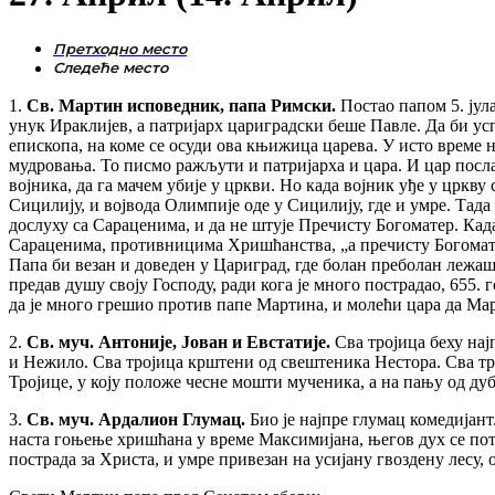
1.
Св. Мартин исповедник, папа Римски.
Постао папом 5. јул
унук Ираклијев, а патријарх цариградски беше Павле. Да би ус
епископа, на коме се осуди ова књижица царева. У исто време н
мудровања. То писмо ражљути и патријарха и цара. И цар посла 
војника, да га мачем убије у цркви. Но када војник уђе у црк
Сицилију, и војвода Олимпије оде у Сицилију, где и умре. Тада 
дослуху са Сараценима, и да не штује Пречисту Богоматер. Када
Сараценима, противницима Хришћанства, „а пречисту Богоматер а
Папа би везан и доведен у Цариград, где болан преболан лежаше
предав душу своју Господу, ради кога је много пострадао, 655. 
да је много грешио против папе Мартина, и молећи цара да Ма
2.
Св. муч. Антоније, Јован и Евстатије.
Сва тројица беху на
и Нежило. Сва тројица крштени од свештеника Нестора. Сва трој
Тројице, у коју положе чесне мошти мученика, а на пању од ду
3.
Св. муч. Ардалион Глумац.
Био је најпре глумац комедијант
наста гоњење хришћана у време Максимијана, његов дух се пот
пострада за Христа, и умре привезан на усијану гвоздену лесу,