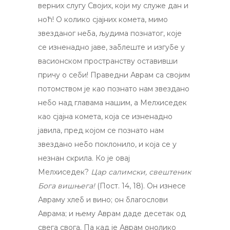
верних слугу Својих, који му служе дан и
ноћ! О колико сјајних комета, мимо
звезданог неба, људима познатог, које
се изненадно јаве, заблеште и изгубе у
васионском пространству оставивши
причу о себи! Праведни Аврам са својим
потомством је као познато нам звездано
небо над главама нашим, а Мелхиседек
као сјајна комета, која се изненадно
јавила, пред којом се познато нам
звездано небо поклонило, и која се у
незнан скрила. Ко је овај
Мелхиседек?
Цар салимски, свештеник
Бога вишњега!
(Пост. 14, 18). Он изнесе
Авраму хлеб и вино; он благослови
Аврама; и њему Аврам даде десетак од
свега свога. Па кад је Аврам онолико