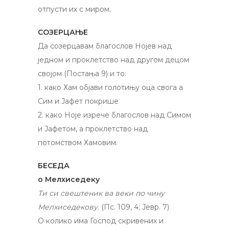
отпусти их c миром.
СОЗЕРЦАЊЕ
Да созерцавам благослов Нојев над
једном и проклетство над другом децом
својом (Постања 9) и то:
1. како Хам објави голотињу оца свога a
Сим и Јафет покрише
2. како Ноје изрече благослов над Симом
и Јафетом, a проклетство над
потомством Хамовим.
БЕСЕДА
о Мелхиседеку
Ти си свештеник ва веки по чину
Мелхиседекову.
(Пс. 109, 4; Јевр. 7)
О колико има Господ скривених и