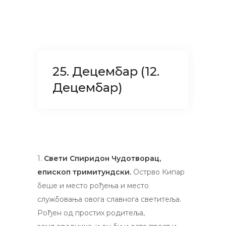
25. Децембар (12.
Децембар)
1.
Свети Спиридон Чудотворац,
епископ тримитундски.
Острво Кипар
беше и место рођења и место
службовања овога славнога светитеља.
Рођен од простих родитеља,