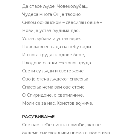
Да спасе људе. Човекољубац,
Чудеса многа Он је творио
Силом божанском – свесилан беше –
Нови је устав људима дао,
Устав љубави и устав вере.
Прослављен сада на небу седи
И свога труда плодове бере,
Плодови слатки Његовог труда
Свети су људи и свете жене.
Ово је стена људског спасења –
Спасења нема ван ове стене.
O Спиридоне, o светилниче,
Моли се за нас, Христов војниче.
РАСУЂИВАЊЕ
Све нам неће ништа помоћи, ако не
будемо снисходљиви према слабостима