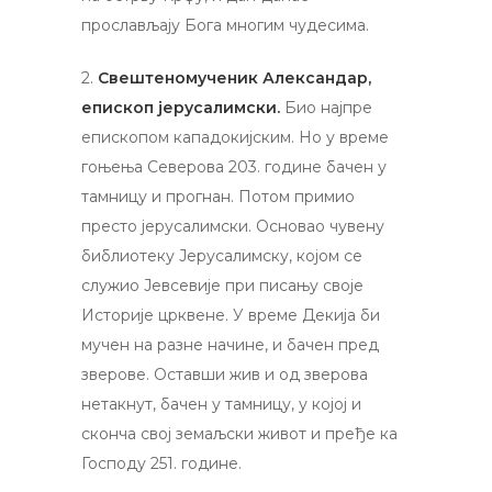
прослављају Бога многим чудесима.
2.
Свештеномученик Александар,
епископ јерусалимски.
Био најпре
епископом кападокијским. Но у време
гоњења Северова 203. године бачен у
тамницу и прогнан. Потом примио
престо јерусалимски. Основао чувену
библиотеку Јерусалимску, којом се
служио Јевсевије при писању своје
Историје црквене. У време Декија би
мучен на разне начине, и бачен пред
зверове. Оставши жив и од зверова
нетакнут, бачен у тамницу, у којој и
сконча свој земаљски живот и пређе ка
Господу 251. године.