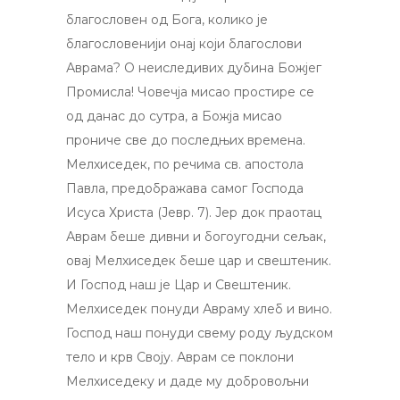
благословен од Бога, колико је
благословенији онај који благослови
Аврама? О неиследивих дубина Божјег
Промисла! Човечја мисао простире се
од данас до сутра, а Божја мисао
прониче све до последњих времена.
Мелхиседек, по речима св. апостола
Павла, предображава самог Господа
Исуса Христа (Јевр. 7). Јер док праотац
Аврам беше дивни и богоугодни сељак,
овај Мелхиседек беше цар и свештеник.
И Господ наш је Цар и Свештеник.
Мелхиседек понуди Авраму хлеб и вино.
Господ наш понуди свему роду људском
тело и крв Своју. Аврам се поклони
Мелхиседеку и даде му добровољни