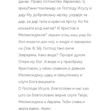
данак. Право потомство Аврамово, тј.
хришћани поклањају се Господу Исусу и
дају Му добровољну жртву, уздарје за
дар, за дар тела и крви на Крсту. Ко ће
исказати род његов? И Христов и
Мелхиседеков?
Аврам отац ваш рад би
био видети дан мој, и видје и зарадова
се
(Јов. 8, 56). Господ тако рече
Јеврејима. Како виде? Прозре духом.
Откри му Бог. А виде и у праобразу
Христовом, у овом славном и дивном
Мелхиседеку, цару и свештенику и
слуги Бога вишњега.
О Господе Исусе, благослови и нас као
што си благословио верне слуге Твоје,
Мелхиседека и Аврама. Теби слава и
хвала вавек. Амин.