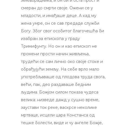
земљорадника, и он би и оста прост и
смеран до смрти своје. Ожени се у
младости, и имађаше деце. А кад му
жена умре, он се сав предаде служби
Богу. Због свог особитог благочешћа би
изабран за епископа у граду
Тримифунту. Но он и као епископ не
промени прости начин живљења,
трудећи се сам лично око своје стоке и
обрађујући земљу. На себе врло мало
употребљаваше од плодова труда свога,
већи, пак, део раздаваше бедним
људима. Божјом силом показа чудеса
велика: низведе дажд у сушно време,
заустави ток реке, васкрсе неколике
мртваце, исцели цара Констанса од
тешке болести, виде и чу ангеле Божје,