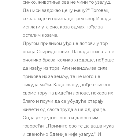
синко, животиња ова не чини то узалуд.
Да ниси задржао цену њену?“ Трговац
се застиде и признаде грех свој. И када
исплати утајено, коза одмах пође за
осталим козама.
Другом приликом уђоше лопови у тор
оваца Спиридонових. Па када похваташе
онолико брава, колико хтедоше, пођоше
да изађу из тора. Али невидљива сила
прикова их за земљу, те не могоше
никуда маћи. Када свану, дође епископ
своме тору па видећи лопове, покара их
благо и поучи да се убудуће старају
живети од свога труда a не од крађе.
Онда узе једног овна и дарова им
говорећи: „Примите ово те да ваша мука
и свеноћно бденије није узалуд“. И