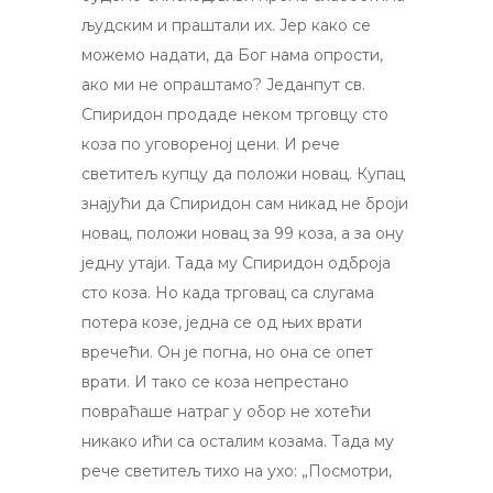
људским и праштали их. Јер како се
можемо надати, да Бог нама опрости,
ако ми не опраштамо? Једанпут св.
Спиридон продаде неком трговцу сто
коза по уговореној цени. И рече
светитељ купцу да положи новац. Купац
знајући да Спиридон сам никад не броји
новац, положи новац за 99 коза, a за ону
једну утаји. Тада му Спиридон одброја
сто коза. Но када трговац са слугама
потера козе, једна се од њих врати
вречећи. Он је погна, но она се опет
врати. И тако се коза непрестано
повраћаше натраг у обор не хотећи
никако ићи са осталим козама. Тада му
рече светитељ тихо на ухо: „Посмотри,