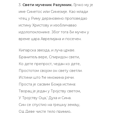
3.
Свети мученик Разумник.
Грчко му је
име Синетос или Синезије. Као млади
чтец у Риму дерзновено проповедао
истину Христову и изобличавао
идолопоклонике. Због тога би мучен у
време цара Аврелијана и посечен.
Кипарска звезда, и луча цркве.
Бранитељ вере, Спиридон свети,
Ко дете препрост, чедан ко дете,
Простотом својом он свету светли.
Истини што ће множина речи.
Проста је сасвим Божја истина:
Творац је један у Тројству светом,
У Тројству Оца,’ Духа и Cинa.
Син се спустио на грешну земљу,
Од Деве чисте тело примио,