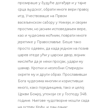
прозираше у будуће догађаје и у тајне
срца људског, обрати многе вери правој
итд. Учествоваше на Првом
васељенском сабору у Никеји, и својим
простим, но јасним исповедањем вере,
као и чудесима моћним, поврати многе
јеретике у Православље. Беше тако
просто одевен, да када једном на позив
царев хтеде ући у царски двор, војник
мислећи да је неки просјак, удари му
шамар. Кротки и незлобни Спиридон
окрете му и други образ. Прославивши
Бога чудесима многим и користивши
много, како појединцима, тако и целој
Цркви Божјој, упокоји се у Господу 348.
године. Његове чудотворне мошти сада
на острву Крфу, и дан-данас