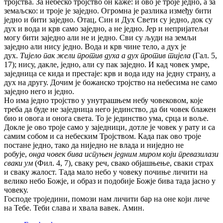
тројства. За небеско тројство он каже: и ово је троје једно, а за
земаљско: и троје је заједно. Огромна је разлика између бити
једно и бити заједно. Отац, Син и Дух Свети су једно, док су
дух и вода и крв само заједно, а не једно. Јер и непријатељи
могу бити заједно али не и једно. Сви су људи на земљи
заједно али нису једно. Вода и крв чине тело, а дух је
дух.
Тијело пак жели против духа а дух против тијела
(Гал. 5,
17); нису, дакле, једно, али су пак заједно. И кад човек умре,
заједница се кида и престаје: крв и вода иду на једну страну, а
дух на другу. Дочим је божанско тројство на небесима не само
заједно него и једно.
Но има једно тројство у унутрашњем небу човековом, које
треба да буде не заједница него јединство, да би човек блажен
био и овога и онога света. То је јединство ума, срца и воље.
Докле је ово троје само у заједници, дотле је човек у рату и са
самим собом и са небеским Тројством. Када пак ово троје
постане једно, тако да ниједно не влада и ниједно не
робује,
онда човек бива испуњен једним миром који превазилази
сваки ум
(Фил. 4, 7), сваку реч, свако објашњење, сваки страх
и сваку жалост. Тада мало небо у човеку почиње личити на
велико небо Божје, и образ и подобије Божје бива тада јасно у
човеку.
Господе троједини, помози нам личити бар на оне који личе
на Тебе. Теби слава и хвала вавек. Амин.