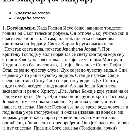
1.
Богојављење.
Када Господ Исус беше навршио тридесет
година од Свог телесног рођења, Он отпоче Свој учитељски и
спаситељски посао. И сам, почетак почетка ознаменова
крштењем на Јордану. Свети Кирил Јерусалимски вели:
„Почетак света вода, почетак Јеванђеља Јордан“. При
крштењу Господа у води објавила се свету она тајна која се у
Старом Завету наговештавала, о којој се у старом Мисиру и
Индији само баснословило, тј. тајна божанске Свете Тројице.
Отац се јавио чувству слуха, Дух се јавио чувству вида, а Син
се јавио уз то још и чувству додира. Отац је изрекао Своје
сведочанство о Сину. Син се крстио у води а Дух Свети у
виду голуба лебдео је над водом. А када Јован Крститељ
засведочи и рече о Христу: „Гле, Јагње Божије које узима на се
гријехе свијета“ (Јн 1, 29) и када он погрузи и крсти Господа у
Јордану, тиме се показа и мисија Христова у свету и пут
нашега спасења. Наиме: Господ узе на се грехе рода човечјег и
под њима умре (погружење) и оживе (излазак из воде); и ми
морамо умрети као стари греховни човек и оживети као
очишћени, обновљени и препорођени. Ово је Спаситељ, и ово
је пут спасења. Празник Богојављења (Теофанија, грчки)