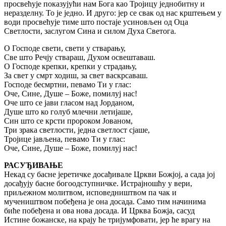
просвећује показујући нам Бога као Тројицу једнобитну и
неразделну. То је једно. И друго: јер се свак од нас крштењем у
води просвећује тиме што постаје усиновљен од Оца
Светлости, заслугом Сина и силом Духа Светога.
O Господе свети, свети у стварању,
Све што Речју ствараш, Духом освештаваш.
O Господе крепки, крепки у страдању,
За свет у смрт ходиш, за свет васкрсаваш.
Господе бесмртни, певамо Ти у глас:
Оче, Сине, Душе – Боже, помилуј нас!
Оче што се јави гласом над Јорданом,
Душе што ко голуб млечни летијаше,
Син што се крсти пророком Јованом,
Три зрака светлости, једна светлост сјаше,
Тројице јављена, певамо Ти у глас:
Оче, Сине, Душе – Боже, помилуј нас!
РАСУЂИВАЊЕ
Некад су басне јеретичке досађивале Цркви Божјој, а сада јој
досађују басне богоодступничке. Истрајношћу у вери,
приљежном молитвом, исповедништвом па чак и
мучеништвом побеђена је она досада. Само тим начинима
биће побеђена и ова нова досада. И Црква Божја, сасуд
Истине божанске, на крају ће тријумфовати, јер ће врагу на