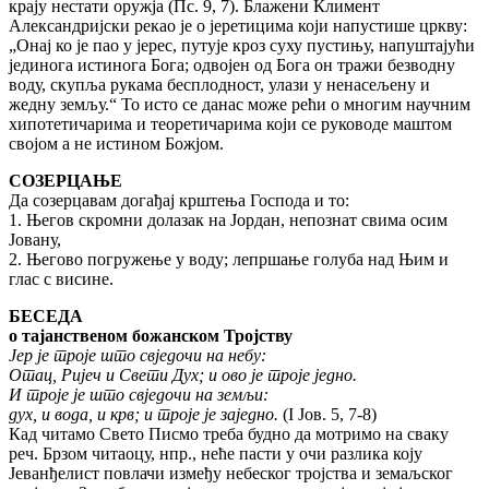
крају нестати оружја (Пс. 9, 7). Блажени Климент
Александријски рекао је о јеретицима који напустише цркву:
„Онај ко је пао у јерес, путује кроз суху пустињу, напуштајући
јединога истинога Бога; одвојен од Бога он тражи безводну
воду, скупља рукама бесплодност, улази у ненасељену и
жедну земљу.“ То исто се данас може рећи о многим научним
хипотетичарима и теоретичарима који се руководе маштом
својом а не истином Божјом.
СОЗЕРЦАЊЕ
Да созерцавам догађај крштења Господа и то:
1. Његов скромни долазак на Јордан, непознат свима осим
Јовану,
2. Његово погружење у воду; лепршање голуба над Њим и
глас с висине.
БЕСЕДА
о тајанственом божанском Тројству
Јер је троје што свједочи на небу:
Отац, Ријеч и Свети Дух; и ово је троје једно.
И троје је што свједочи на земљи:
дух, и вода, и крв; и троје је заједно.
(I Јов. 5, 7-8)
Кад читамо Свето Писмо треба будно да мотримо на сваку
реч. Брзом читаоцу, нпр., неће пасти у очи разлика коју
Јеванђелист повлачи између небеског тројства и земаљског