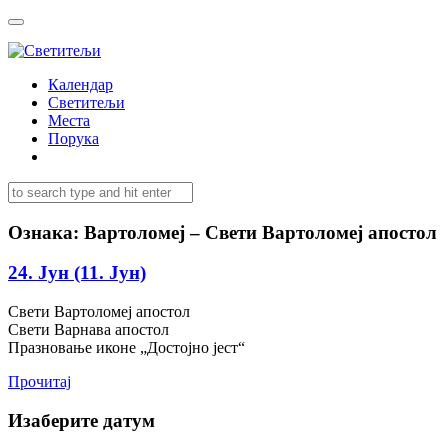
Календар
Светитељи
Места
Порука
Ознака:
Вартоломеј – Свети Вартоломеј апостол
24. Јун (11. Јун)
Свети Вартоломеј апостол
Свети Варнава апостол
Празновање иконе „Достојно јест“
Прочитај
Изаберите датум