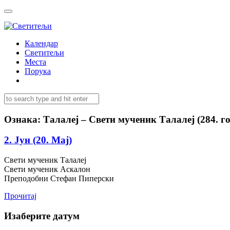
Календар
Светитељи
Места
Порука
Ознака:
Талалеј – Свети мученик Талалеј (284. го
2. Јун (20. Мај)
Свети мученик Талалеј
Свети мученик Аскалон
Преподобни Стефан Пиперски
Прочитај
Изаберите датум