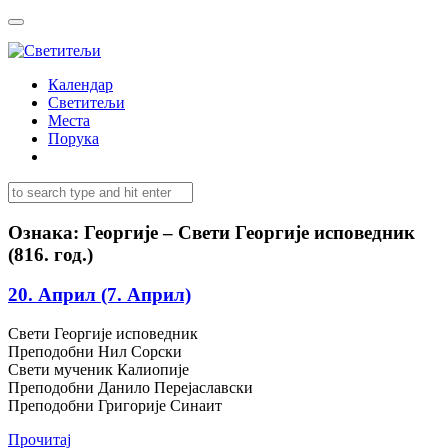
Календар
Светитељи
Места
Порука
Ознака:
Георгије – Свети Георгије исповедник
(816. год.)
20. Април (7. Април)
Свети Георгије исповедник
Преподобни Нил Сорски
Свети мученик Калиопије
Преподобни Данило Перејаславски
Преподобни Григорије Синаит
Прочитај