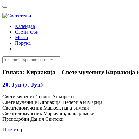
Календар
Светитељи
Места
Порука
Ознака:
Кириакија – Свете мученице Кириакија и 
20. Јун (7. Јун)
Свети мученик Теодот Анкирски
Свете мученице Кириакија, Велерија и Марија
Свештеномученик Маркел, папа римски
Свештеномученик Маркелин, папа римски
Преподобни Данил Скитски
Прочитај