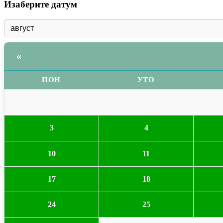
Изаберите датум
«
ПОН
УТО
3
4
10
11
17
18
24
25