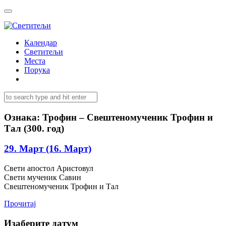
Календар
Светитељи
Места
Порука
Ознака:
Трофин – Свештеномученик Трофин и
Тал (300. год)
29. Март (16. Март)
Свети апостол Аристовул
Свети мученик Савин
Свештеномученик Трофин и Тал
Прочитај
Изаберите датум