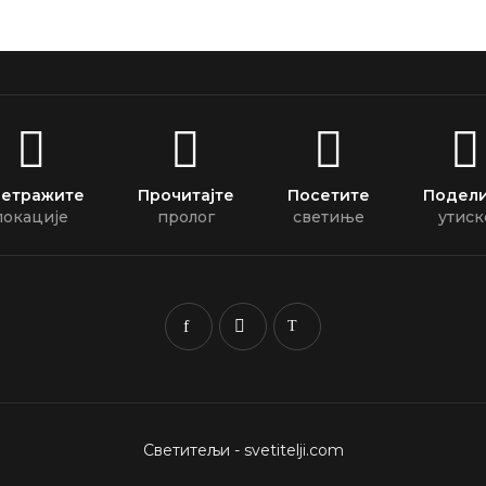
етражите
Прочитајте
Посетите
Подел
локације
пролог
светиње
утиск
Светитељи - svetitelji.com