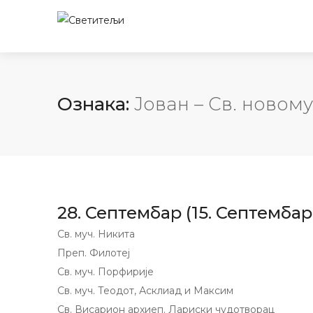
Ознака:
Јован – Св. новом
28. Септембар (15. Септембар
Св. муч. Никита
Преп. Филотеј
Св. муч. Порфирије
Св. муч. Теодот, Асклиад и Максим
Св. Висарион архиеп. Лариски чудотворац