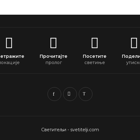
етражите
Прочитајте
Посетите
Подел
локације
пролог
светиње
утиск
Светитељи - svetitelji.com