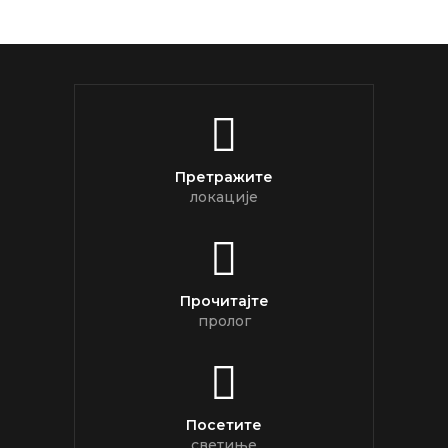
Претражите
локације
Прочитајте
пролог
Посетите
светиње