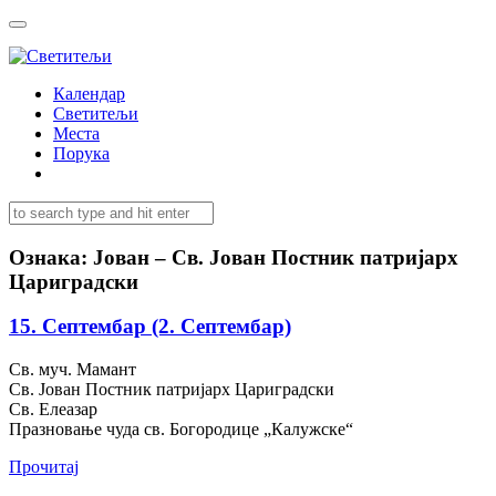
Календар
Светитељи
Места
Порука
Ознака:
Јован – Св. Јован Постник патријарх
Цариградски
15. Септембар (2. Септембар)
Св. муч. Мамант
Св. Јован Постник патријарх Цариградски
Св. Елеазар
Празновање чуда св. Богородице „Калужске“
Прочитај