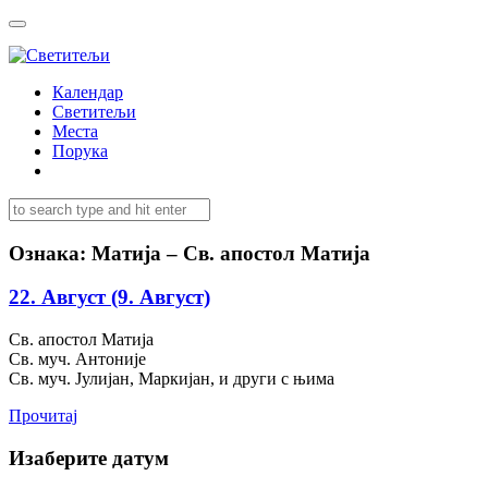
Календар
Светитељи
Места
Порука
Ознака:
Матија – Св. апостол Матија
22. Август (9. Август)
Св. апостол Матија
Св. муч. Антоније
Св. муч. Јулијан, Маркијан, и други с њима
Прочитај
Изаберите датум