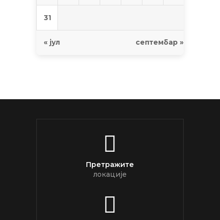
31
« јул
септембар »
Претражите
локације