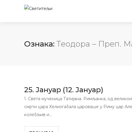
Ознака:
Теодора – Преп. М
25. Јануар (12. Јануар)
1. Света мученица Татијана. Римљанка, од велик
смрти цара Хелиогабала цароваше у Риму цар Але
колебљив и…