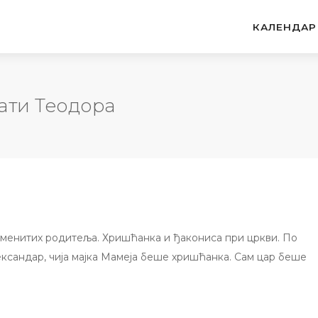
КАЛЕНДАР
ати Теодора
оименитих родитеља. Хришћанка и ђакониса при цркви. По
ксандар, чија мајка Мамеја беше хришћанка. Сам цар беше