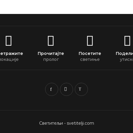
етражите
Прочитајте
Посетите
Подел
локације
пролог
светиње
утиск
Светитељи - svetitelji.com