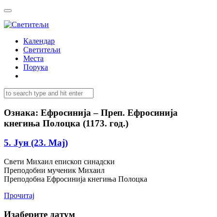
Календар
Светитељи
Места
Порука
Ознака:
Ефросинија – Преп. Ефросинија
кнегиња Полоцка (1173. год.)
5. Јун (23. Мај)
Свети Михаил епископ синадски
Преподобни мученик Михаил
Преподобна Ефросинија кнегиња Полоцка
Прочитај
Изаберите датум