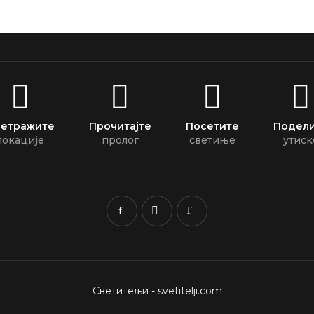
етражите
Прочитајте
Посетите
Подел
локације
пролог
светиње
утиск
Светитељи - svetitelji.com