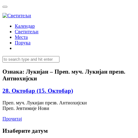
Календар
Светитељи
Места
Порука
Ознака:
Лукијан – Преп. муч. Лукијан презв.
Антиохијски
28. Октобар (15. Октобар)
Преп. муч. Лукијан презв. Антиохијски
Преп. Јевтимије Нови
Прочитај
Изаберите датум