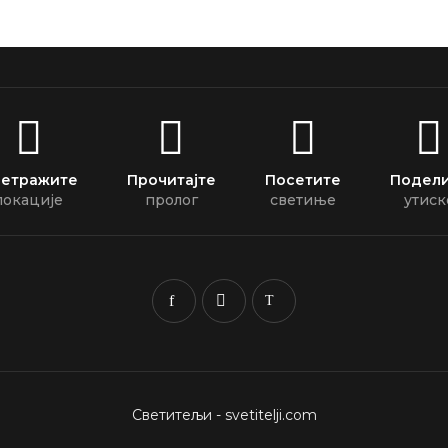
етражите
Прочитајте
Посетите
Подел
локације
пролог
светиње
утиск
Светитељи - svetitelji.com