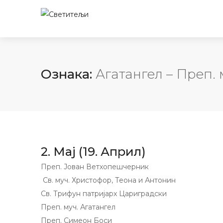
Ознака:
Агатангел – Преп. м
2. Мај (19. Април)
Преп. Јован Ветхопешчерник
Св. муч. Христофор, Теона и Антонин
Св. Трифун патријарх Цариградски
Преп. муч. Агатангел
Преп. Симеон Боси