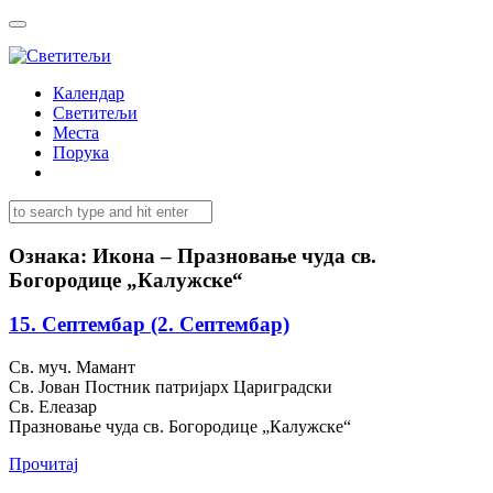
Календар
Светитељи
Места
Порука
Ознака:
Икона – Празновање чуда св.
Богородице „Калужске“
15. Септембар (2. Септембар)
Св. муч. Мамант
Св. Јован Постник патријарх Цариградски
Св. Елеазар
Празновање чуда св. Богородице „Калужске“
Прочитај