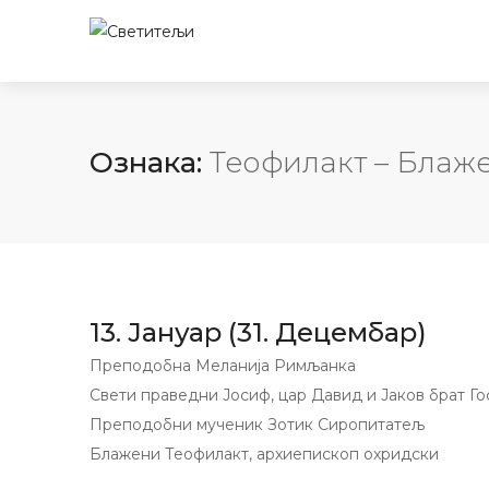
Ознака:
Теофилакт – Блаж
13. Јануар (31. Децембар)
Преподобна Меланија Римљанка
Свети праведни Јосиф, цар Давид и Јаков брат Г
Преподобни мученик Зотик Сиропитатељ
Блажени Теофилакт, архиепископ охридски