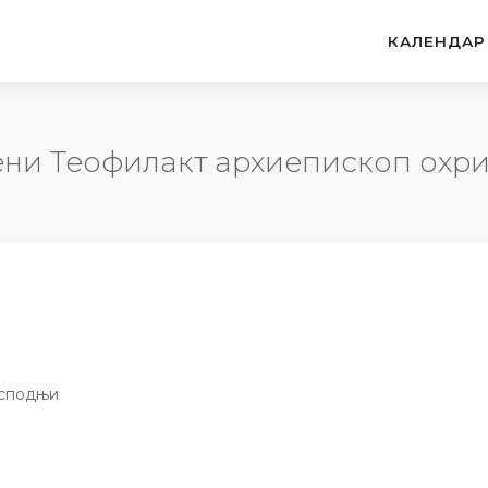
КАЛЕНДАР
ени Теофилакт архиепископ охр
осподњи