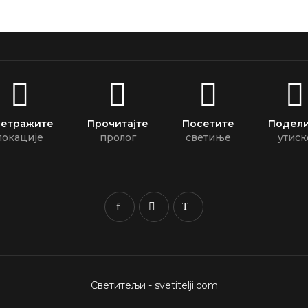
етражите
Прочитајте
Посетите
Подел
локације
пролог
светиње
утиск
Светитељи - svetitelji.com