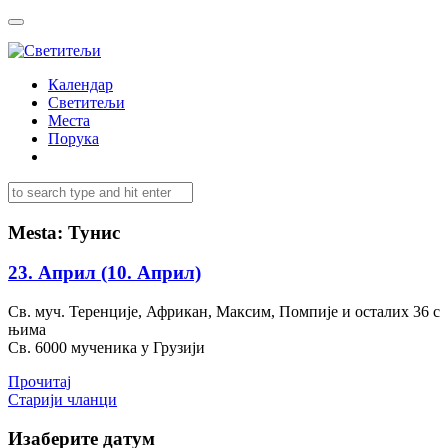
Календар
Светитељи
Места
Порука
Mesta:
Тунис
23. Април (10. Април)
Св. муч. Теренције, Африкан, Максим, Помпије и осталих 36 с
њима
Св. 6000 мученика у Грузији
Прочитај
Кретање
Старији чланци
чланака
Изаберите датум