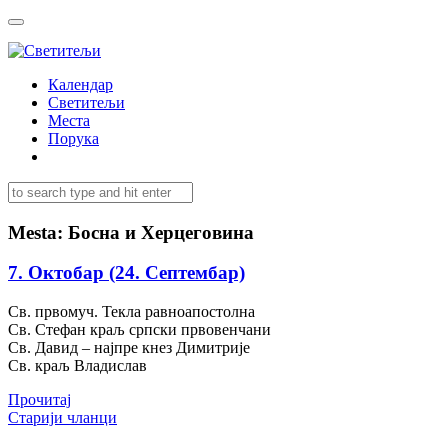
Календар
Светитељи
Места
Порука
Mesta:
Босна и Херцеговина
7. Октобар (24. Септембар)
Св. првомуч. Текла равноапостолна
Св. Стефан краљ српски првовенчани
Св. Давид – најпре кнез Димитрије
Св. краљ Владислав
Прочитај
Кретање
Старији чланци