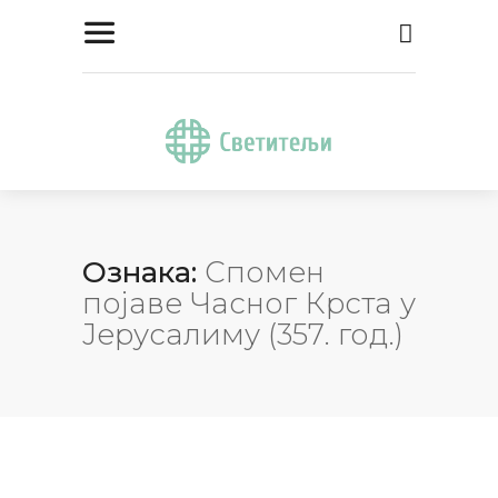
Ознака:
Спомен
појаве Часног Крста у
Јерусалиму (357. год.)